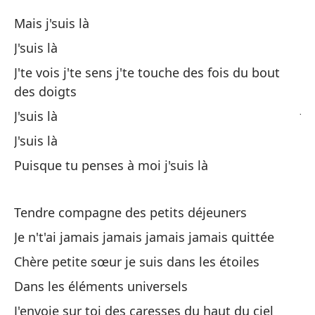
Ch
Mais j'suis là
Es
J'suis là
J'te vois j'te sens j'te touche des fois du bout
Te
des doigts
Je
J'suis là
J'suis là
En
Puisque tu penses à moi j'suis là
Da
Tendre compagne des petits déjeuners
Je n't'ai jamais jamais jamais jamais quittée
Chère petite sœur je suis dans les étoiles
Pe
Dans les éléments universels
J'envoie sur toi des caresses du haut du ciel