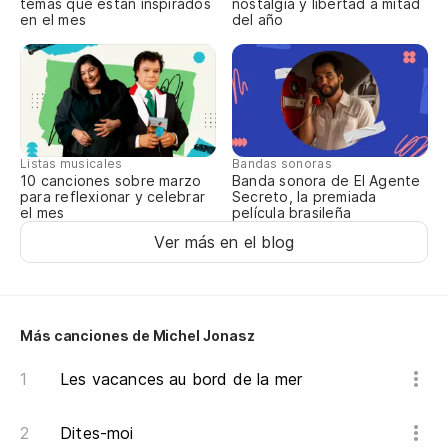
temas que están inspirados
nostalgia y libertad a mitad
Pu
en el mes
del año
Es
J's
Listas musicales
Bandas sonoras
Te
10 canciones sobre marzo
Banda sonora de El Agente
para reflexionar y celebrar
de
Secreto, la premiada
el mes
película brasileña
J'
Ver más en el blog
do
Es
es
Más canciones de Michel Jonasz
J's
Les vacances au bord de la mer
Ya
Dites-moi