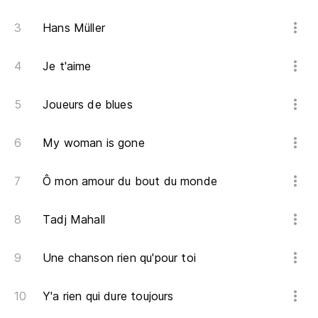
Pu
Hans Müller
Es
Je t'aime
So
Joueurs de blues
My woman is gone
Ô mon amour du bout du monde
Tadj Mahall
Une chanson rien qu'pour toi
Y'a rien qui dure toujours