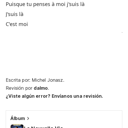
Puisque tu penses à moi j'suis là
Te
J'suis là
Nu
C'est moi
Je
Qu
Ch
En
Da
Escrita por: Michel Jonasz.
Revisión por
dalmo
.
Te
¿Viste algún error? Envíanos una revisión.
J'
Es
Álbum