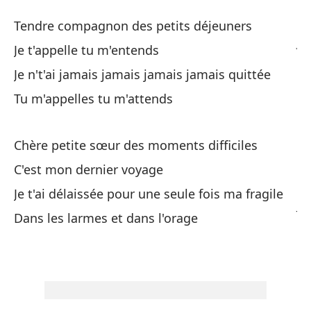
Es
Tendre compagnon des petits déjeuners
J'
Je t'appelle tu m'entends
Je n't'ai jamais jamais jamais jamais quittée
Ti
Tu m'appelles tu m'attends
Te
Te
Chère petite sœur des moments difficiles
C'est mon dernier voyage
Nu
Je t'ai délaissée pour une seule fois ma fragile
Je
Dans les larmes et dans l'orage
Me
Qu