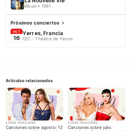
Ce
La Nouvelle Vie
Álbum • 1981
Y 
Próximos conciertos
OCT
Yerres, Francia
Es
16
CEC - Théâtre de Yerres
Te
de
J'
do
Artículos relacionados
Es
es
J's
Listas musicales
Listas musicales
Ya
Canciones sobre agosto: 12
Canciones sobre julio: