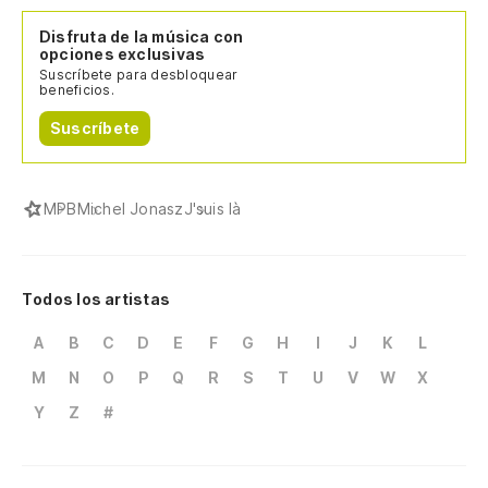
Disfruta de la música con
opciones exclusivas
Suscríbete para desbloquear
beneficios.
Suscríbete
MPB
Michel Jonasz
J'suis là
Todos los artistas
A
B
C
D
E
F
G
H
I
J
K
L
M
N
O
P
Q
R
S
T
U
V
W
X
Y
Z
#