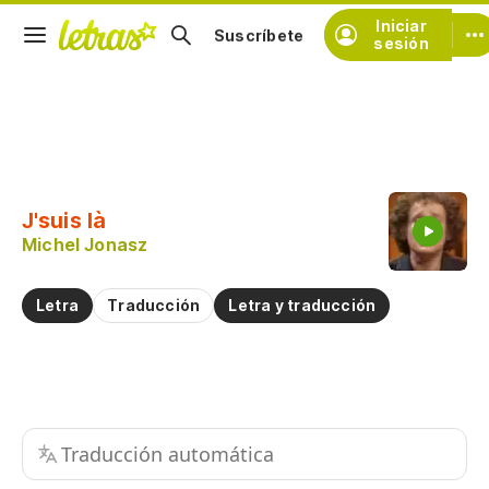
Iniciar
Suscríbete
sesión
Copiar fragmento
Copiar toda la letra
J'suis là
Practicar la pronunciación de
Michel Jonasz
Comentar sobre este fragmento
Letra
Traducción
Letra y traducción
Traducción automática