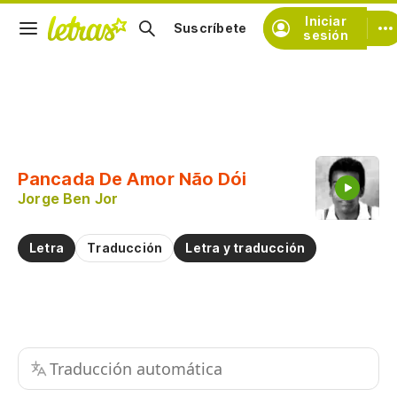
Iniciar
Suscríbete
sesión
Copiar fragmento
Copiar toda la letra
Pancada De Amor Não Dói
Practicar la pronunciación de
Jorge Ben Jor
Comentar sobre este fragmento
Letra
Traducción
Letra y traducción
Traducción automática