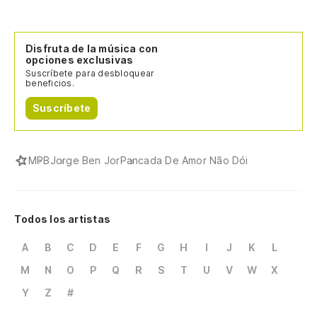
Disfruta de la música con
opciones exclusivas
Suscríbete para desbloquear
beneficios.
Suscríbete
MPB
Jorge Ben Jor
Pancada De Amor Não Dói
Todos los artistas
A
B
C
D
E
F
G
H
I
J
K
L
M
N
O
P
Q
R
S
T
U
V
W
X
Y
Z
#