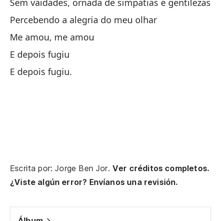
Sem vaidades, ornada de simpatias e gentilezas
Un
Percebendo a alegria do meu olhar
Me amou, me amou
Co
E depois fugiu
De
E depois fugiu.
Un
Te
Hi
Fi
Escrita por: Jorge Ben Jor.
Ver créditos completos.
En
¿Viste algún error? Envíanos una revisión.
En
En
Álbum