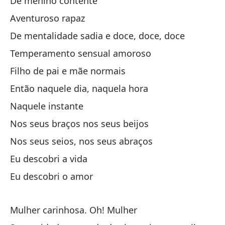
De menino contente
Aventuroso rapaz
En
De mentalidade sadia e doce, doce, doce
Yo
Temperamento sensual amoroso
Eu
Filho de pai e mãe normais
Então naquele dia, naquela hora
Cu
Naquele instante
Ma
Nos seus braços nos seus beijos
Nos seus seios, nos seus abraços
Ma
Eu descobri a vida
M
Eu descobri o amor
Me
Un
Mulher carinhosa. Oh! Mulher