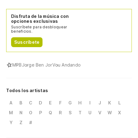
Disfruta de la música con
opciones exclusivas
Suscríbete para desbloquear
beneficios.
Suscríbete
MPB
Jorge Ben Jor
Vou Andando
Todos los artistas
A
B
C
D
E
F
G
H
I
J
K
L
M
N
O
P
Q
R
S
T
U
V
W
X
Y
Z
#