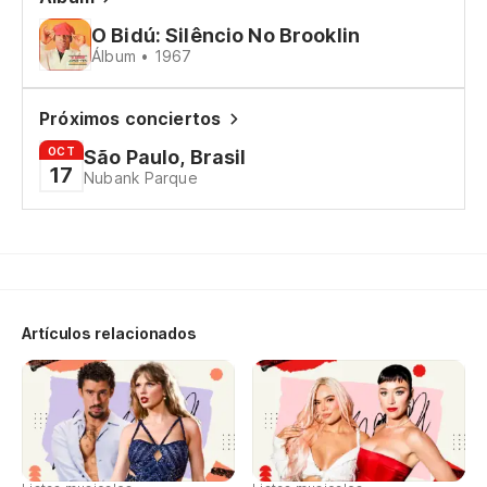
O Bidú: Silêncio No Brooklin
Si
Álbum • 1967
Si
Próximos conciertos
OCT
São Paulo, Brasil
Es
17
Nubank Parque
Qu
¡O
Artículos relacionados