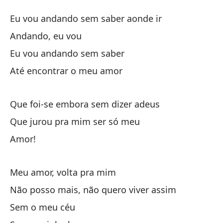
Vo
Eu vou andando sem saber aonde ir
V
Andando, eu vou
Eu vou andando sem saber
Ca
Até encontrar o meu amor
Eu
Ca
Que foi-se embora sem dizer adeus
Que jurou pra mim ser só meu
Ca
Amor!
Ha
Meu amor, volta pra mim
At
Não posso mais, não quero viver assim
Sem o meu céu
¿Q