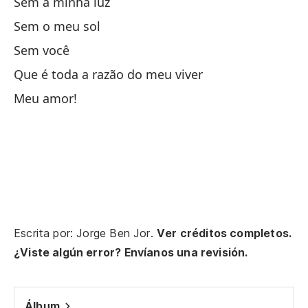
Sem a minha luz
Qu
Sem o meu sol
Qu
Sem você
Qu
Que é toda a razão do meu viver
Meu amor!
¡O
Mi
Ya
Nã
Escrita por: Jorge Ben Jor.
Ver créditos completos.
Si
¿Viste algún error? Envíanos una revisión.
Si
Álbum