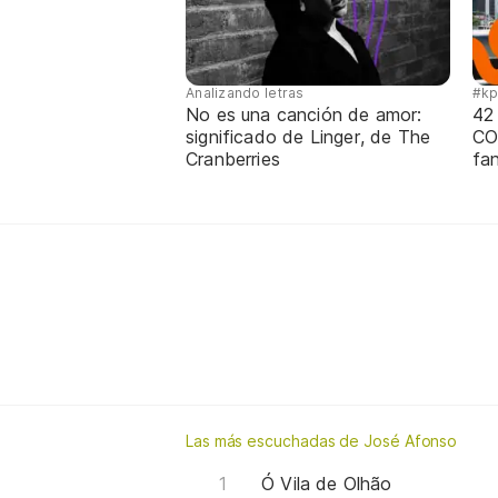
Analizando letras
#k
No es una canción de amor:
42
significado de Linger, de The
CO
Cranberries
fa
Las más escuchadas de José Afonso
Ó Vila de Olhão