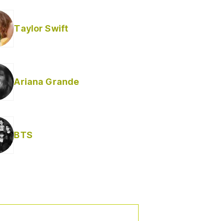
Taylor Swift
Ariana Grande
Helabusador) [explícita]
BTS