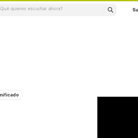
Su
nificado