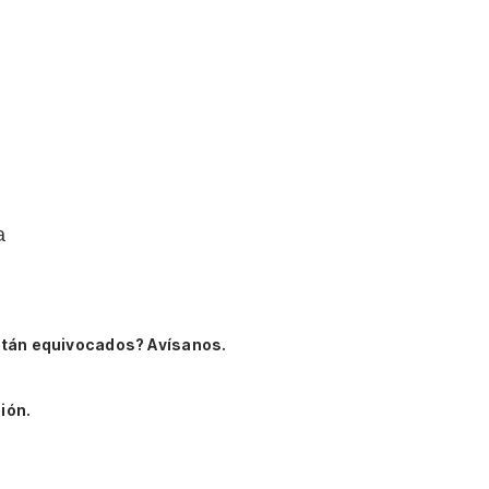
a
stán equivocados? Avísanos.
ión.