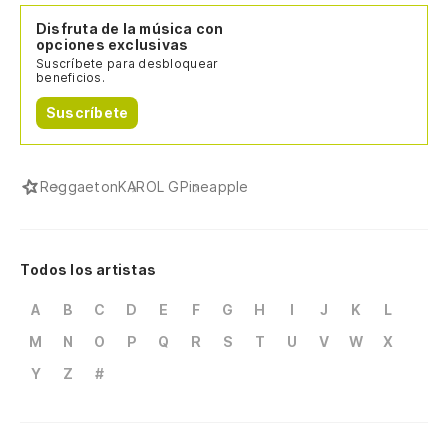
Disfruta de la música con
opciones exclusivas
Suscríbete para desbloquear
beneficios.
Suscríbete
Reggaeton
KAROL G
Pineapple
Todos los artistas
A
B
C
D
E
F
G
H
I
J
K
L
M
N
O
P
Q
R
S
T
U
V
W
X
Y
Z
#