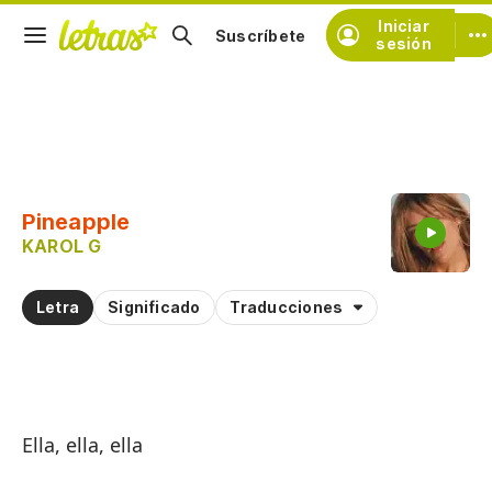
Iniciar
Suscríbete
sesión
Copiar fragmento
Copiar toda la letra
Pineapple
Practicar la pronunciación de
KAROL G
Comentar sobre este fragmento
Letra
Significado
Traducciones
Ella, ella, ella