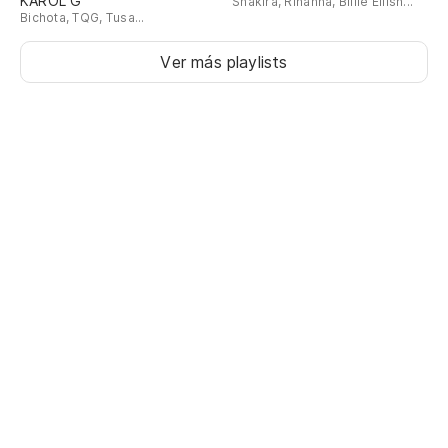
KAROL G
Shakira, Rihanna, Billie Eilish...
Bichota, TQG, Tusa...
Ver más playlists