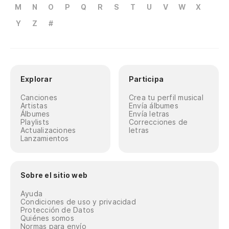
M
N
O
P
Q
R
S
T
U
V
W
X
Y
Z
#
Explorar
Participa
Canciones
Crea tu perfil musical
Artistas
Envía álbumes
Álbumes
Envía letras
Playlists
Correcciones de
Actualizaciones
letras
Lanzamientos
Sobre el sitio web
Ayuda
Condiciones de uso y privacidad
Protección de Datos
Quiénes somos
Normas para envío