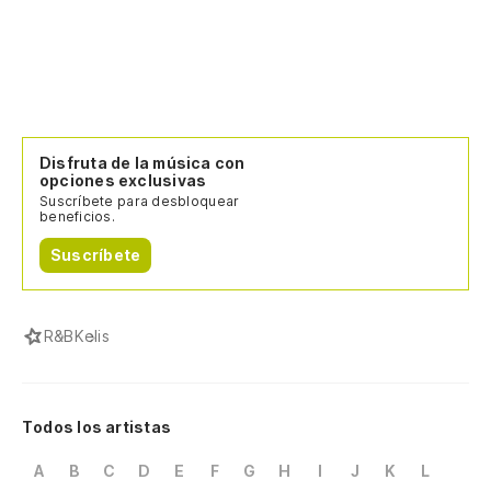
Disfruta de la música con
opciones exclusivas
Suscríbete para desbloquear
beneficios.
Suscríbete
R&B
Kelis
Todos los artistas
A
B
C
D
E
F
G
H
I
J
K
L