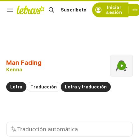
Iniciar
Suscríbete
sesión
Copiar fragmento
Copiar toda la letra
Man Fading
Practicar la pronunciación de
Kenna
Comentar sobre este fragmento
Letra
Traducción
Letra y traducción
Traducción automática