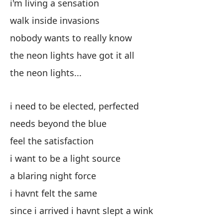
i'm living a sensation
walk inside invasions
no
nobody wants to really know
de
the neon lights have got it all
si
the neon lights...
so
i need to be elected, perfected
i'
needs beyond the blue
feel the satisfaction
he
i want to be a light source
i'
a blaring night force
to
i havnt felt the same
since i arrived i havnt slept a wink
la