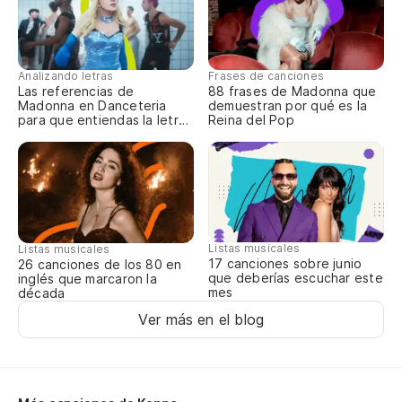
na
no
Analizando letras
Frases de canciones
Las referencias de
88 frases de Madonna que
Madonna en Danceteria
demuestran por qué es la
la
para que entiendas la letra
Reina del Pop
completa
th
la
Listas musicales
Listas musicales
17 canciones sobre junio
bu
26 canciones de los 80 en
que deberías escuchar este
inglés que marcaron la
mes
década
we
Ver más en el blog
an
sé