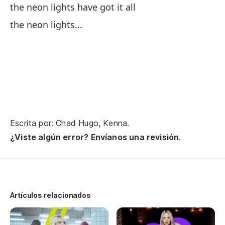
the neon lights have got it all
the neon lights...
so
i'
he
i'
to
Escrita por: Chad Hugo, Kenna.
¿Viste algún error? Envíanos una revisión.
la
th
vi
Artículos relacionados
en