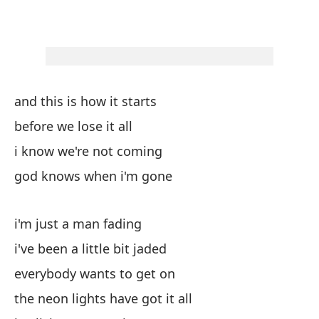
th
vi
en
and this is how it starts
before we lose it all
na
i know we're not coming
no
god knows when i'm gone
la
i'm just a man fading
th
i've been a little bit jaded
la
everybody wants to get on
the neon lights have got it all
ne