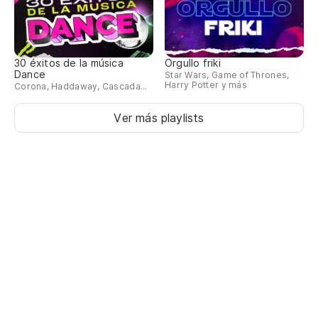
i'
to
30 éxitos de la música
Orgullo friki
Dance
Star Wars, Game of Thrones,
Harry Potter y más
la
Corona, Haddaway, Cascada...
th
Ver más playlists
vi
en
na
no
la