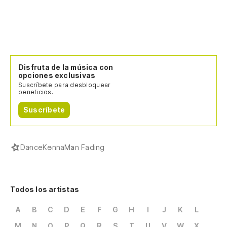
th
la
Disfruta de la música con
opciones exclusivas
Suscríbete para desbloquear
beneficios.
Suscríbete
Dance
Kenna
Man Fading
Todos los artistas
A
B
C
D
E
F
G
H
I
J
K
L
M
N
O
P
Q
R
S
T
U
V
W
X