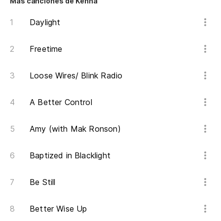
Más canciones de Kenna
i 
Daylight
di
Freetime
go
Loose Wires/ Blink Radio
so
A Better Control
i'
Amy (with Mak Ronson)
he
i'
Baptized in Blacklight
to
Be Still
la
Better Wise Up