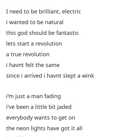
H
I need to be brilliant, electric
M
i wanted to be natural
this god should be fantastic
Ne
lets start a revolution
I 
a true revolution
qu
i havnt felt the same
since i arrived i havnt slept a wink
es
th
i'm just a man fading
va
i've been a little bit jaded
le
everybody wants to get on
the neon lights have got it all
un