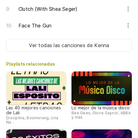
th
Clutch (With Shea Seger)
vi
Face The Gun
en
Ver todas las canciones
de Kenna
na
no
Playlists relacionadas
la
th
so
Las 40 mejores canciones
Lo mejor de la música disco
de Lali
Bee Gees, Gloria Gaynor, ABBA
i'
y más
Disciplina, Boomerang, Una
Na...
he