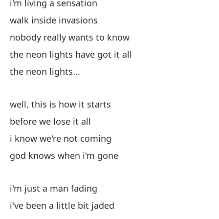
i'm living a sensation
i 
walk inside invasions
nobody really wants to know
ne
the neon lights have got it all
ne
the neon lights...
si
well, this is how it starts
qu
before we lose it all
i 
i know we're not coming
un
god knows when i'm gone
a 
i'm just a man fading
no
i've been a little bit jaded