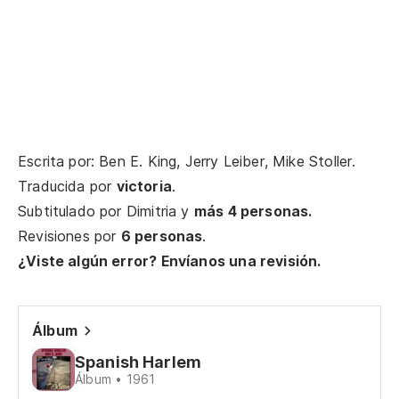
m
Ju
Y,
An
Escrita por: Ben E. King, Jerry Leiber, Mike Stoller.
Oh
Traducida por
victoria
.
Subtitulado por
Dimitria
y
más 4 personas.
Uo
Revisiones por
6 personas
.
¿Viste algún error? Envíanos una revisión.
Qu
Álbum
Qu
Spanish Harlem
Álbum • 1961