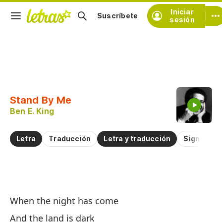
Iniciar
Suscríbete
sesión
Copiar fragmento
Copiar toda la letra
Stand By Me
Practicar la pronunciación de
Ben E. King
Comentar sobre este fragmento
Letra
Traducción
Letra y traducción
Significad
Qu
When the night has come
S
And the land is dark