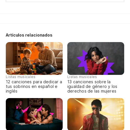
Ca
Da
Oh
Artículos relacionados
Oh
Qu
Qu
Listas musicales
Listas musicales
12 canciones para dedicar a
13 canciones sobre la
tus sobrinos en español e
igualdad de género y los
inglés
derechos de las mujeres
Si
qu
Wh