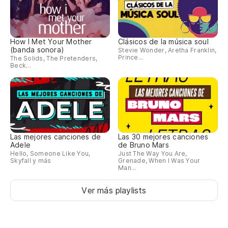
How I Met Your Mother
Clásicos de la música soul
(banda sonora)
Stevie Wonder, Aretha Franklin,
Prince...
The Solids, The Pretenders,
Beck...
Las mejores canciones de
Las 30 mejores canciones
Adele
de Bruno Mars
Hello, Someone Like You,
Just The Way You Are,
Skyfall y más
Grenade, When I Was Your
Man...
Ver más playlists