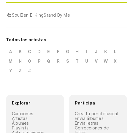
Soul
Ben E. King
Stand By Me
Todos los artistas
A
B
C
D
E
F
G
H
I
J
K
L
M
N
O
P
Q
R
S
T
U
V
W
X
Y
Z
#
Explorar
Participa
Canciones
Crea tu perfil musical
Artistas
Envía álbumes
Álbumes
Envía letras
Playlists
Correcciones de
Actualizaciones
letras