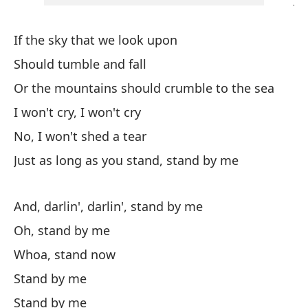
If the sky that we look upon
En
Should tumble and fall
So
Or the mountains should crumble to the sea
Oh
I won't cry, I won't cry
No, I won't shed a tear
Oh
Just as long as you stand, stand by me
Qu
And, darlin', darlin', stand by me
Qu
Oh, stand by me
Whoa, stand now
Stand by me
Stand by me