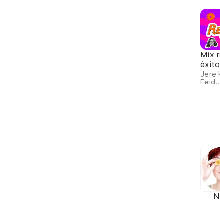
Mix 
éxit
Jere 
Feid..
N