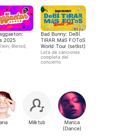
reggaeton:
Bad Bunny: DeBÍ
os 2025
TiRAR MáS FOToS
World Tour (setlist)
Klein, Blessd,
.
Lista de canciones
completa del
concierto
ana
Milktub
Marica
(Dance)