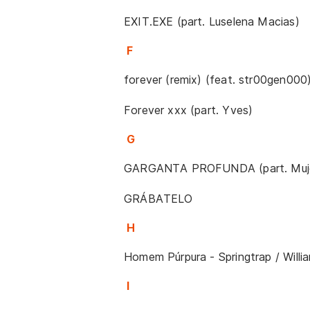
EXIT.EXE (part. Luselena Macias)
F
forever (remix) (feat. str00gen000) 
Forever xxx (part. Yves)
G
GARGANTA PROFUNDA (part. Mujer
GRÁBATELO
H
Homem Púrpura - Springtrap / Will
I