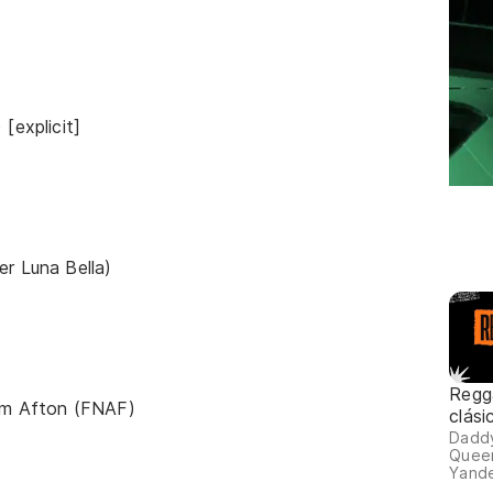
[explicit]
 Luna Bella)
Regga
iam Afton (FNAF)
clási
Daddy
Queen
Yande