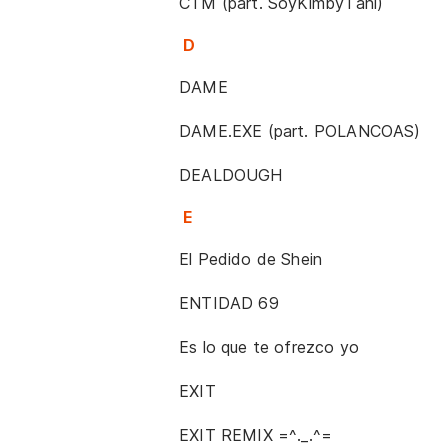
CTM (part. SoyKimbyTani)
D
DAME
DAME.EXE (part. POLANCOAS)
DEALDOUGH
E
El Pedido de Shein
ENTIDAD 69
Es lo que te ofrezco yo
EXIT
EXIT REMIX =^._.^=