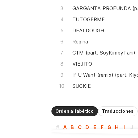
TUTOGERME
DEALDOUGH
Regina
CTM (part. SoyKimbyTani)
VIEJITO
If U Want (remix) (part. Kiy
SUCKIE
Orden alfabético
Traducciones
#
A
B
C
D
E
F
G
H
I
J