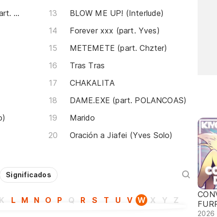
GARGANTA PROFUNDA (part. Mujer Luna Bella)
BLOW ME UP! (Interlude)
Forever xxx (part. Yves)
METEMETE (part. Chzter)
Tras Tras
CHAKALITA
DAME.EXE (part. POLANCOAS)
o)
Marido
Oración a Jiafei (Yves Solo)
Significados
CON
K
L
M
N
O
P
Q
R
S
T
U
V
W
X
Y
Z
FUR
2026 