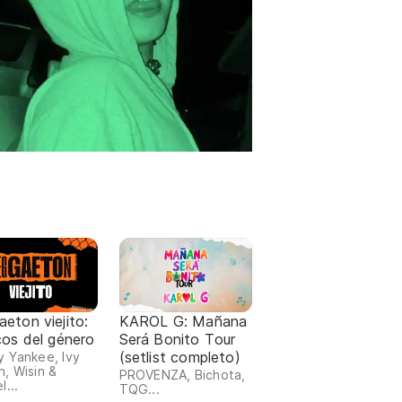
eton viejito:
KAROL G: Mañana
cos del género
Será Bonito Tour
(setlist completo)
 Yankee, Ivy
, Wisin &
PROVENZA, Bichota,
l...
TQG...