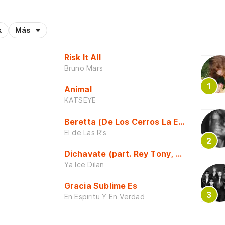
k
Más
Risk It All
Bruno Mars
Animal
KATSEYE
Beretta (De Los Cerros La Escuela)
El de Las R's
Dichavate (part. Rey Tony, Dj Honda y 
Ya Ice Dilan
Gracia Sublime Es
En Espiritu Y En Verdad