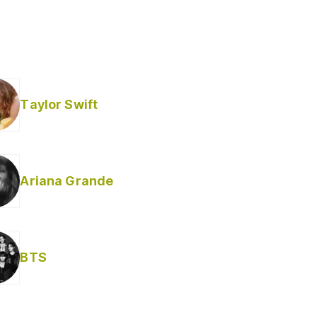
Taylor Swift
Ariana Grande
Helabusador) [explícita]
BTS