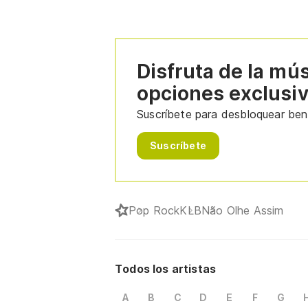
Disfruta de la mú
opciones exclusi
Suscríbete para desbloquear bene
Suscríbete
Pop Rock
KLB
Não Olhe Assim
Todos los artistas
A
B
C
D
E
F
G