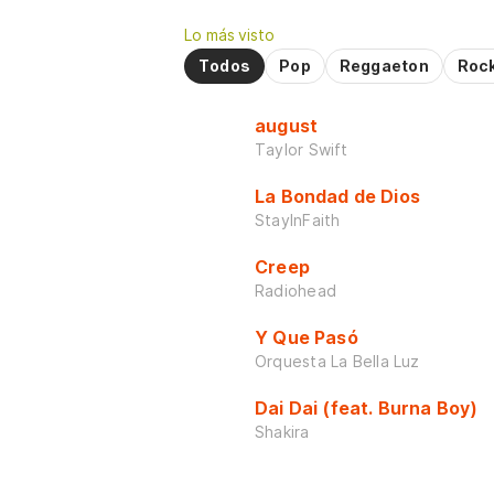
Lo más visto
Todos
Pop
Reggaeton
Roc
august
Taylor Swift
La Bondad de Dios
StayInFaith
Creep
Radiohead
Y Que Pasó
Orquesta La Bella Luz
Dai Dai (feat. Burna Boy)
Shakira