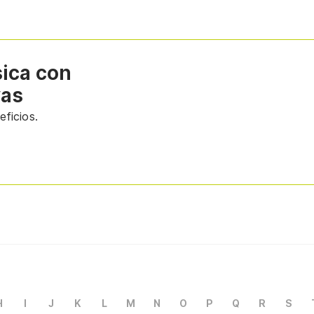
sica con
vas
ficios.
H
I
J
K
L
M
N
O
P
Q
R
S