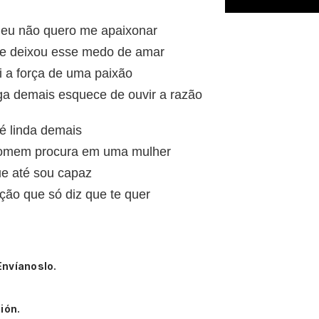
 eu não quero me apaixonar
ue deixou esse medo de amar
i a força de uma paixão
ga demais esquece de ouvir a razão
é linda demais
homem procura em uma mulher
ue até sou capaz
ão que só diz que te quer
Envíanoslo.
ión.