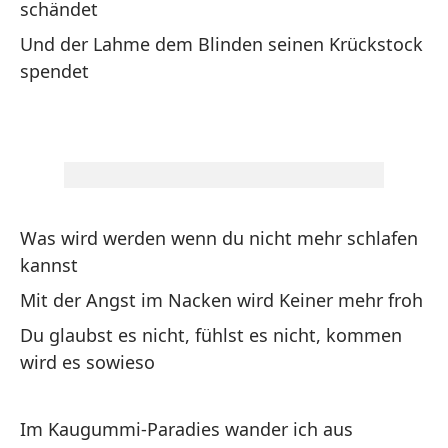
schändet
Vo
Und der Lahme dem Blinden seinen Krückstock
spendet
Ic
Na
vi
Au
Was wird werden wenn du nicht mehr schlafen
Do
kannst
Wo
Mit der Angst im Nacken wird Keiner mehr froh
Du glaubst es nicht, fühlst es nicht, kommen
Do
wird es sowieso
Si
Do
Im Kaugummi-Paradies wander ich aus