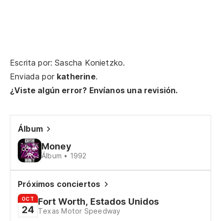
Mi
No
ll
Du
Escrita por: Sascha Konietzko.
so
Enviada por
katherine
.
¿Viste algún error? Envíanos una revisión.
En
Im
Álbum
El
Money
Álbum • 1992
De
Próximos conciertos
Do
OCT
Fort Worth, Estados Unidos
le
24
Texas Motor Speedway
Wo