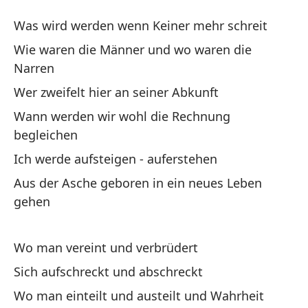
Ef
Was wird werden wenn Keiner mehr schreit
Ba
Wie waren die Männer und wo waren die
Narren
Qu
Wer zweifelt hier an seiner Abkunft
Wa
Wann werden wir wohl die Rechnung
begleichen
Có
lo
Ich werde aufsteigen - auferstehen
Wi
Aus der Asche geboren in ein neues Leben
gehen
Qu
We
Wo man vereint und verbrüdert
Sich aufschreckt und abschreckt
Cu
Wo man einteilt und austeilt und Wahrheit
Wa