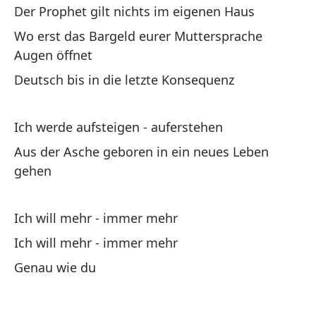
ve
Der Prophet gilt nichts im eigenen Haus
Wo
Wo erst das Bargeld eurer Muttersprache
Augen öffnet
Y 
Deutsch bis in die letzte Konsequenz
Un
sp
Ich werde aufsteigen - auferstehen
Aus der Asche geboren in ein neues Leben
gehen
Ich will mehr - immer mehr
Qu
Ich will mehr - immer mehr
Wa
ka
Genau wie du
Co