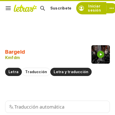
Iniciar
Suscríbete
sesión
Copiar fragmento
Copiar toda la letra
Bargeld
Practicar la pronunciación de
Kmfdm
Comentar sobre este fragmento
Letra
Traducción
Letra y traducción
Traducción automática