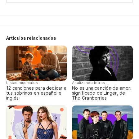
öf
Al
De
Artículos relacionados
Vo
Ic
Na
Listas musicales
Analizando letras
vi
12 canciones para dedicar a
No es una canción de amor:
tus sobrinos en español e
significado de Linger, de
inglés
The Cranberries
Au
Qu
Ic