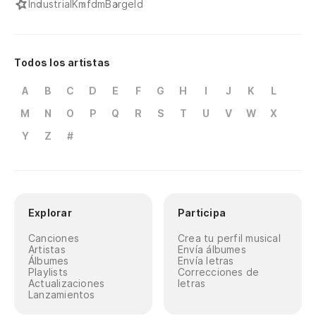
Industrial
Kmfdm
Bargeld
Todos los artistas
A
B
C
D
E
F
G
H
I
J
K
L
M
N
O
P
Q
R
S
T
U
V
W
X
Y
Z
#
Explorar
Participa
Canciones
Crea tu perfil musical
Artistas
Envía álbumes
Álbumes
Envía letras
Playlists
Correcciones de
Actualizaciones
letras
Lanzamientos