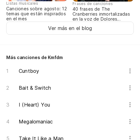
Listas musicales
Frases de canciones
Qu
Canciones sobre agosto: 12
40 frases de The
temas que están inspirados
Cranberries inmortalizadas
Ic
en el mes
en la voz de Dolores
O’Riordan
Ver más en el blog
Ex
Más canciones de Kmfdm
Cuntboy
Bait & Switch
I (Heart) You
Megalomaniac
Take It Like a Man