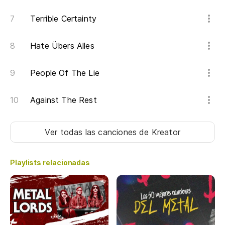
Th
Terrible Certainty
Nu
Wi
Hate Übers Alles
Pu
People Of The Lie
We
Against The Rest
Pe
Bu
Ver todas las canciones
de Kreator
Aq
Playlists relacionadas
Th
De