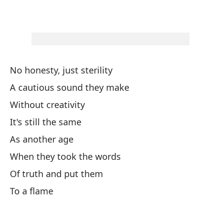
Aq
Th
Aq
No honesty, just sterility
Th
A cautious sound they make
Without creativity
Tr
It's still the same
Be
As another age
Ve
When they took the words
Se
Of truth and put them
To a flame
So