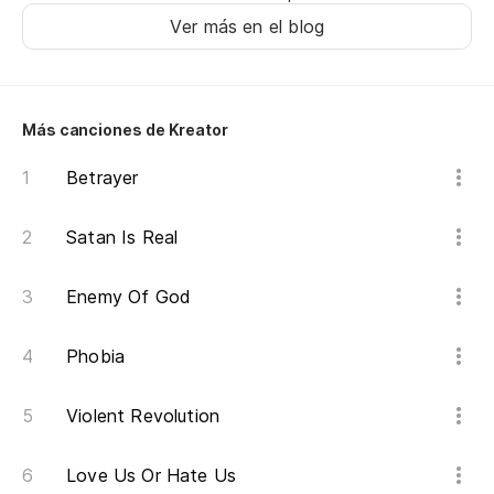
Ver más en el blog
Le
Nu
Más canciones de Kreator
Ám
Betrayer
Satan Is Real
A 
Enemy Of God
No
Phobia
De
Violent Revolution
Aq
Love Us Or Hate Us