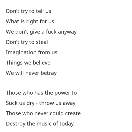
Ár
Don't try to tell us
Lo
What is right for us
We don't give a fuck anyway
No
Don't try to steal
Lo
Imagination from us
Wh
Things we believe
We will never betray
De
We
Those who has the power to
No
Suck us dry - throw us away
Those who never could create
Im
Destroy the music of today