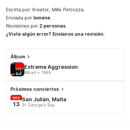
Ám
Escrita por: Kreator, Mille Petrozza.
Enviada por
Ismene
.
Al
Revisiones por
2 personas
.
¿Viste algún error? Envíanos una revisión.
Y 
Su
Álbum
Extreme Aggression
Álbum • 1989
Pa
An
Próximos conciertos
Me
NOV
San Julián, Malta
13
St George's Bay
Me
Ap