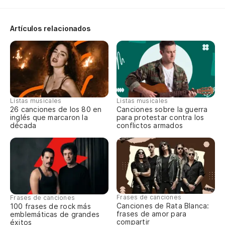
Ha
Artículos relacionados
Ma
N
Ám
Listas musicales
Listas musicales
26 canciones de los 80 en
Canciones sobre la guerra
inglés que marcaron la
para protestar contra los
década
conflictos armados
N
Ám
No
Frases de canciones
Frases de canciones
Canciones de Rata Blanca:
100 frases de rock más
Do
frases de amor para
emblemáticas de grandes
compartir
éxitos