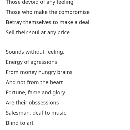
Those devoid of any feeling
Co
Those who make the compromise
Nu
Betray themselves to make a deal
Sell their soul at any price
Aq
Sounds without feeling,
Th
Energy of agressions
Ch
From money hungry brains
Su
And not from the heart
Fortune, fame and glory
Aq
Are their obssessions
Th
Salesman, deaf to music
De
Blind to art
De