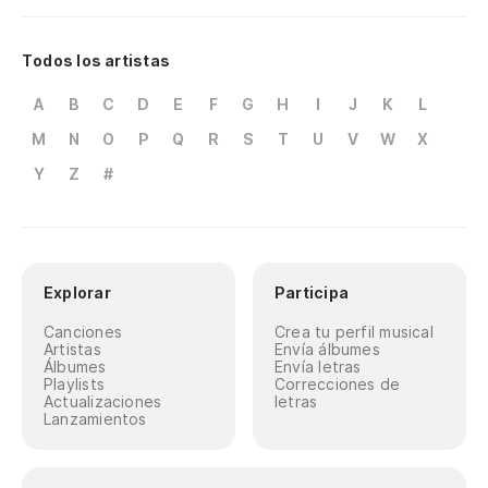
Todos los artistas
A
B
C
D
E
F
G
H
I
J
K
L
M
N
O
P
Q
R
S
T
U
V
W
X
Y
Z
#
Explorar
Participa
Canciones
Crea tu perfil musical
Artistas
Envía álbumes
Álbumes
Envía letras
Playlists
Correcciones de
Actualizaciones
letras
Lanzamientos