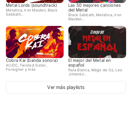
Ti
Metal Lords (soundtrack)
Las 50 mejores canciones
del Metal
Metallica, Iron Maiden, Black
Ha
Sabbath...
Black Sabbath, Metallica, Iron
Maiden...
Po
Ca
Cobra Kai (banda sonora)
El mejor del Metal en
español
AC/DC, Twisted Sister,
Foreigner y más
Rata Blanca, Mägo de Oz, Leo
Jimenez...
Ver más playlists