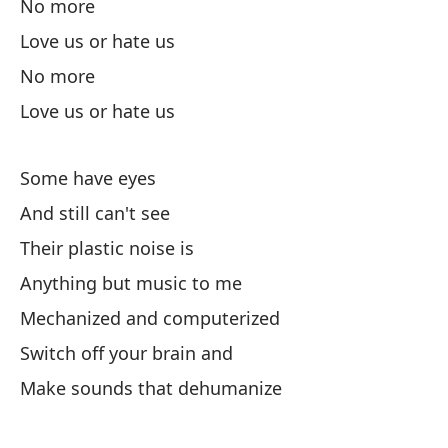
No more
En
Love us or hate us
No more
De
Love us or hate us
Fr
Y 
Some have eyes
And still can't see
Fo
Their plastic noise is
¿S
Anything but music to me
Mechanized and computerized
Ve
Switch off your brain and
Sa
Make sounds that dehumanize
Ci