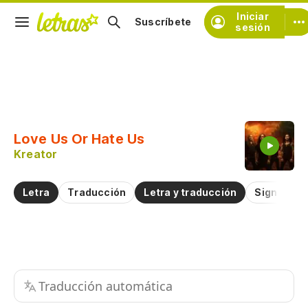
Iniciar
Suscríbete
sesión
Copiar fragmento
Copiar toda la letra
Love Us Or Hate Us
Practicar la pronunciación de
Kreator
Comentar sobre este fragmento
Letra
Traducción
Letra y traducción
Significad
Traducción automática