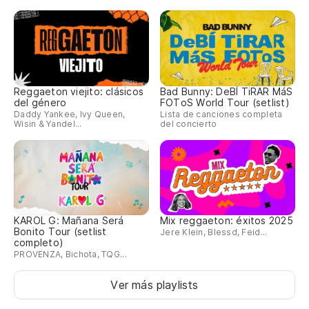
Reggaeton viejito: clásicos
Bad Bunny: DeBÍ TiRAR MáS
del género
FOToS World Tour (setlist)
Daddy Yankee, Ivy Queen,
Lista de canciones completa
Wisin & Yandel...
del concierto
KAROL G: Mañana Será
Mix reggaeton: éxitos 2025
Bonito Tour (setlist
Jere Klein, Blessd, Feid...
completo)
PROVENZA, Bichota, TQG...
Ver más playlists