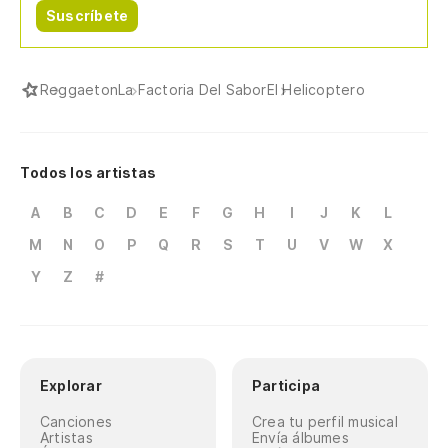
Suscríbete
Reggaeton
La Factoria Del Sabor
El Helicoptero
Todos los artistas
A
B
C
D
E
F
G
H
I
J
K
L
M
N
O
P
Q
R
S
T
U
V
W
X
Y
Z
#
Explorar
Participa
Canciones
Crea tu perfil musical
Artistas
Envía álbumes