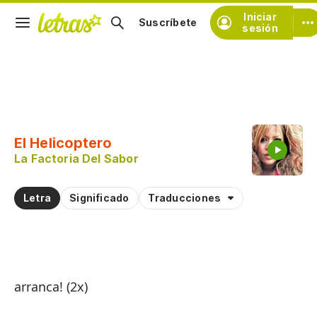
Iniciar
Suscríbete
sesión
Copiar fragmento
Copiar toda la letra
El Helicoptero
Practicar la pronunciación de
La Factoria Del Sabor
Comentar sobre este fragmento
Letra
Significado
Traducciones
arranca! (2x)