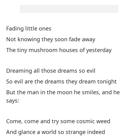
Ta
es
So
Fading little ones
Pe
Not knowing they soon fade away
di
The tiny mushroom houses of yesterday
Bu
Dreaming all those dreams so evil
Ve
So evil are the dreams they dream tonight
Co
But the man in the moon he smiles, and he
says:
Y 
ve
An
Come, come and try some cosmic weed
And glance a world so strange indeed