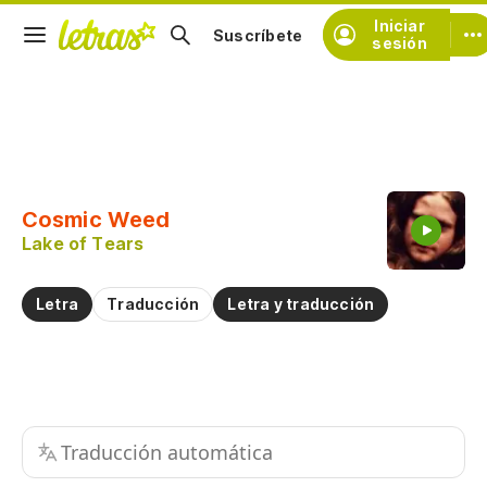
Iniciar
Suscríbete
sesión
Copiar fragmento
Copiar toda la letra
Cosmic Weed
Practicar la pronunciación de
Lake of Tears
Comentar sobre este fragmento
Letra
Traducción
Letra y traducción
Traducción automática