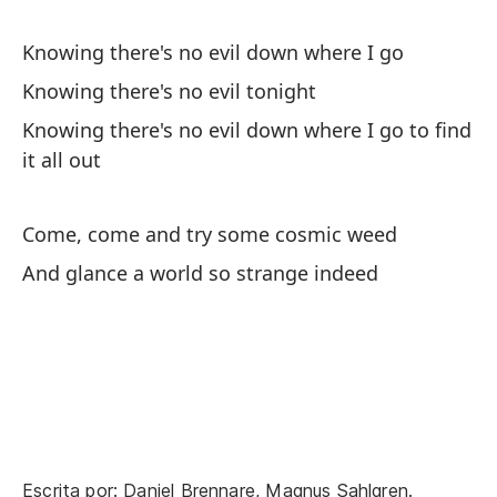
Knowing there's no evil down where I go
Knowing there's no evil tonight
De
Knowing there's no evil down where I go to find
it all out
Si
No
Come, come and try some cosmic weed
And glance a world so strange indeed
La
Th
So
Dr
Ta
Escrita por: Daniel Brennare, Magnus Sahlgren.