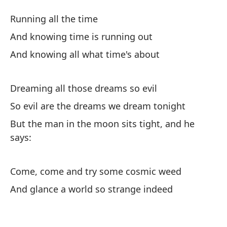
H
Running all the time
C
And knowing time is running out
And knowing all what time's about
Co
Dreaming all those dreams so evil
Y 
So evil are the dreams we dream tonight
An
But the man in the moon sits tight, and he
Y 
says:
An
Come, come and try some cosmic weed
So
And glance a world so strange indeed
Dr