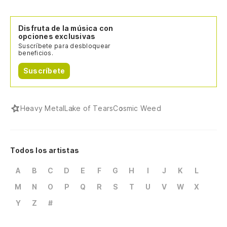
Disfruta de la música con
opciones exclusivas
Suscríbete para desbloquear
beneficios.
Suscríbete
Heavy Metal
Lake of Tears
Cosmic Weed
Todos los artistas
A
B
C
D
E
F
G
H
I
J
K
L
M
N
O
P
Q
R
S
T
U
V
W
X
Y
Z
#