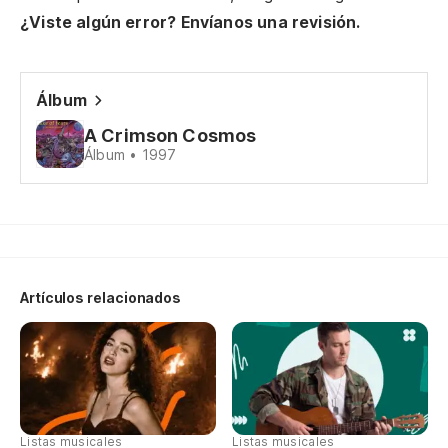
n
¿Viste algún error? Envíanos una revisión.
So
Álbum
Pe
A Crimson Cosmos
Bu
Álbum • 1997
Ve
Co
Y 
Artículos relacionados
ve
An
Sa
Listas musicales
Listas musicales