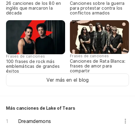
Kn
26 canciones de los 80 en
Canciones sobre la guerra
inglés que marcaron la
para protestar contra los
década
conflictos armados
Sa
Kn
Sa
de
Frases de canciones
Frases de canciones
Canciones de Rata Blanca:
100 frases de rock más
Kn
frases de amor para
emblemáticas de grandes
ou
compartir
éxitos
Ver más en el blog
Ve
Co
Más canciones de Lake of Tears
Y 
Dreamdemons
ve