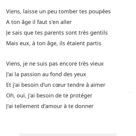
En
Viens, laisse un peu tomber tes poupées
C
A ton âge il faut s'en aller
Je sais que tes parents sont très gentils
Ve
Mais eux, à ton âge, ils étaient partis
Vi
A 
Viens, je ne suis pas encore très vieux
J'ai la passion au fond des yeux
Sé
Et j'ai besoin d'un cœur tendre à aimer
Je
Oh, oui, j'ai besoin de te protéger
Pe
J'ai tellement d'amour à te donner
Ma