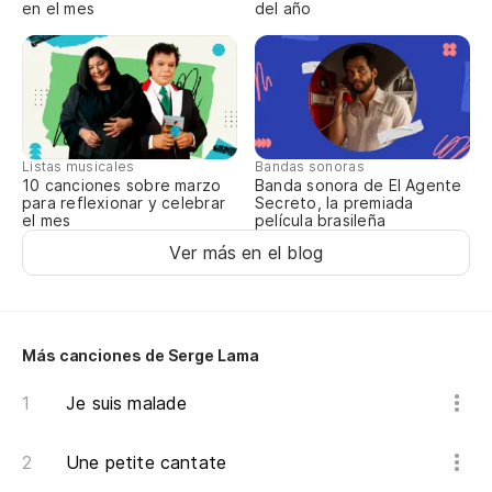
en el mes
del año
Qu
d
Qu
En
Listas musicales
Bandas sonoras
10 canciones sobre marzo
Banda sonora de El Agente
Ch
para reflexionar y celebrar
Secreto, la premiada
el mes
película brasileña
Ha
Ver más en el blog
m
Y 
Más canciones de Serge Lama
En
o 
Je suis malade
Ch
Une petite cantate
un