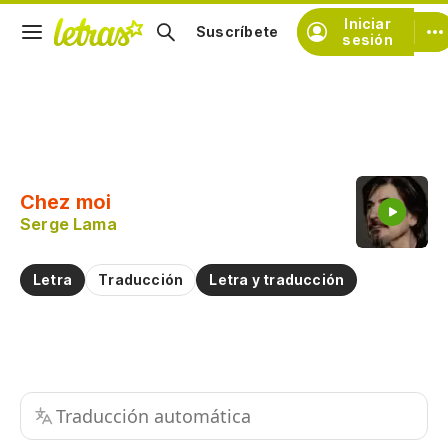
Iniciar
Suscríbete
sesión
Copiar fragmento
Copiar toda la letra
Chez moi
Practicar la pronunciación de
Serge Lama
Comentar sobre este fragmento
Letra
Traducción
Letra y traducción
Traducción automática