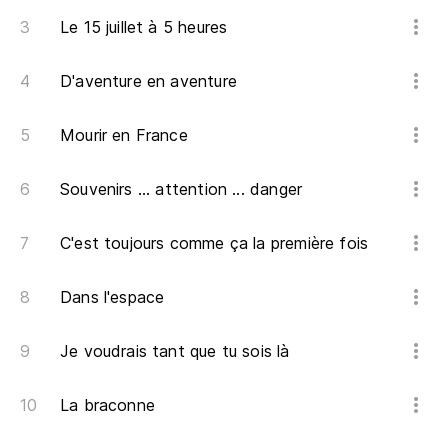
Ve
Le 15 juillet à 5 heures
po
D'aventure en aventure
Tu
mê
Mourir en France
En
pl
Souvenirs ... attention ... danger
Ch
C'est toujours comme ça la première fois
fe
En
Dans l'espace
Ch
Je voudrais tant que tu sois là
Do
La braconne
Où