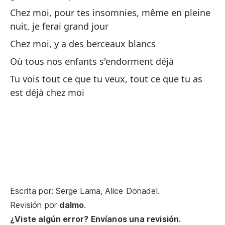
te
Chez moi, pour tes insomnies, même en pleine
nuit, je ferai grand jour
En
de
Chez moi, y a des berceaux blancs
Ch
Où tous nos enfants s'endorment déjà
qu
Tu vois tout ce que tu veux, tout ce que tu as
est déjà chez moi
Ve
Vi
De
La
La
Escrita por: Serge Lama, Alice Donadel.
Revisión por
dalmo
.
La
¿Viste algún error? Envíanos una revisión.