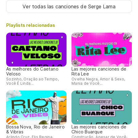
Ve
Ver todas las canciones
de Serge Lama
es
Tu
Playlists relacionadas
ch
As melhores do Caetano
Las mejores canciones de
Veloso
Rita Lee
Sozinho, Oração ao Tempo,
Ovelha Negra, Amor & Sexo,
Você É Linda...
Mania de Você...
Bossa Nova, Rio de Janeiro
Las mejores canciones de
& Vibras
Chico Buarque
Arlindo Cruz, Elis Regina,
Construção, Apesar de Você,