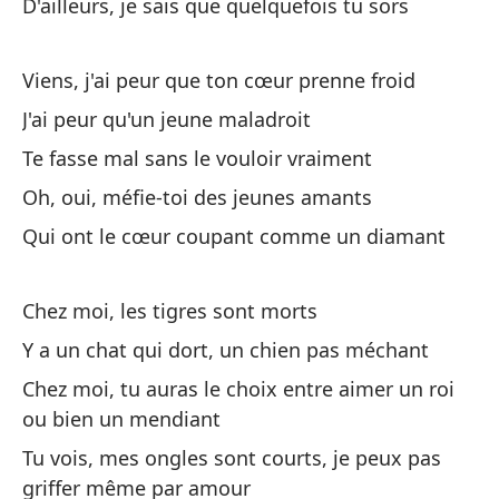
D'ailleurs, je sais que quelquefois tu sors
Viens, j'ai peur que ton cœur prenne froid
En
J'ai peur qu'un jeune maladroit
m
Te fasse mal sans le vouloir vraiment
Ch
Oh, oui, méfie-toi des jeunes amants
po
Qui ont le cœur coupant comme un diamant
En
pa
Chez moi, les tigres sont morts
Ch
Y a un chat qui dort, un chien pas méchant
pa
Chez moi, tu auras le choix entre aimer un roi
En
ou bien un mendiant
ba
Tu vois, mes ongles sont courts, je peux pas
Ch
griffer même par amour