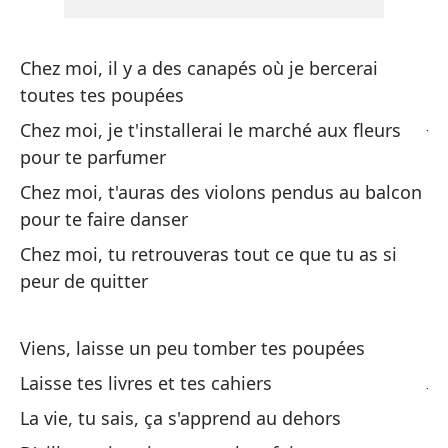
Ve
Vi
Chez moi, il y a des canapés où je bercerai
Te
toutes tes poupées
J'
Chez moi, je t'installerai le marché aux fleurs
pour te parfumer
Y 
Chez moi, t'auras des violons pendus au balcon
Et
pour te faire danser
Chez moi, tu retrouveras tout ce que tu as si
Oh
peur de quitter
Oh
Te
Viens, laisse un peu tomber tes poupées
J'
Laisse tes livres et tes cahiers
La vie, tu sais, ça s'apprend au dehors