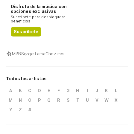
Disfruta de la música con
opciones exclusivas
Suscríbete para desbloquear
beneficios.
Suscríbete
MPB
Serge Lama
Chez moi
Todos los artistas
A
B
C
D
E
F
G
H
I
J
K
L
M
N
O
P
Q
R
S
T
U
V
W
X
Y
Z
#