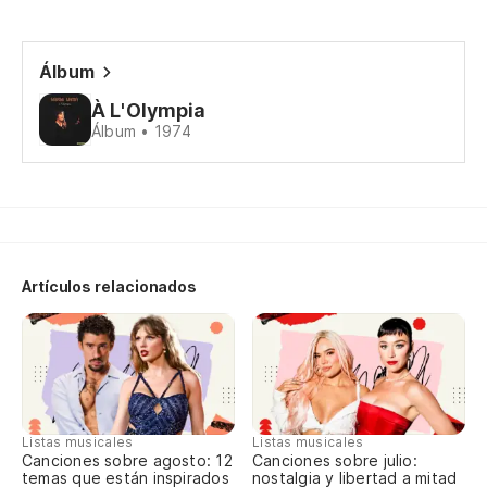
De
D'
Álbum
À L'Olympia
Ve
Álbum • 1974
Vi
Te
J'
Artículos relacionados
Te
Te
Oh
Listas musicales
Listas musicales
Oh
Canciones sobre agosto: 12
Canciones sobre julio:
temas que están inspirados
nostalgia y libertad a mitad