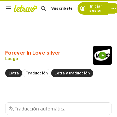
Iniciar
Suscríbete
sesión
Copiar fragmento
Copiar toda la letra
Forever In Love silver
Practicar la pronunciación de
Lasgo
Comentar sobre este fragmento
Letra
Traducción
Letra y traducción
Traducción automática