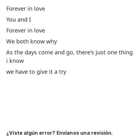
La
Forever in love
Cu
You and I
Pe
Forever in love
Bu
We both know why
As the days come and go, there's just one thing
Al
i know
pe
we have to give it a try
In
En
In
Co
¿Viste algún error? Envíanos una revisión.