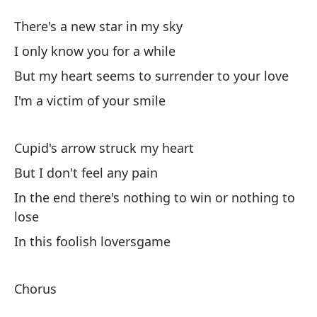
Po
There's a new star in my sky
Fo
I only know you for a while
But my heart seems to surrender to your love
Ha
I'm a victim of your smile
Th
So
Cupid's arrow struck my heart
I 
But I don't feel any pain
In the end there's nothing to win or nothing to
Pe
lose
Bu
In this foolish loversgame
So
Chorus