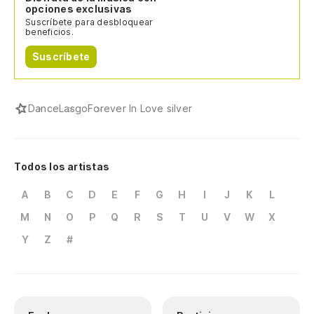
opciones exclusivas
Suscríbete para desbloquear
beneficios.
Suscríbete
Dance
Lasgo
Forever In Love silver
Todos los artistas
A
B
C
D
E
F
G
H
I
J
K
L
M
N
O
P
Q
R
S
T
U
V
W
X
Y
Z
#