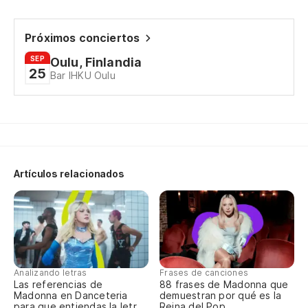
Po
Próximos conciertos
Tú
SEP
Oulu, Finlandia
25
Bar IHKU Oulu
Po
A
A 
Artículos relacionados
co
As
k
te
Analizando letras
Frases de canciones
Las referencias de
88 frases de Madonna que
Madonna en Danceteria
demuestran por qué es la
para que entiendas la letra
Reina del Pop