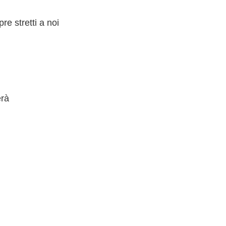
e stretti a noi
erà