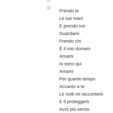
Corregir
Desplazamiento
automático
Prendo te
Le tue mani
E prendo noi
Guardami
Prendo chi
È il mio domani
Amami
Io sono qui
Amami
Per quanto tempo
Accanto a te
Le notti mi racconterò
E ti proteggerò
Avrò più senso