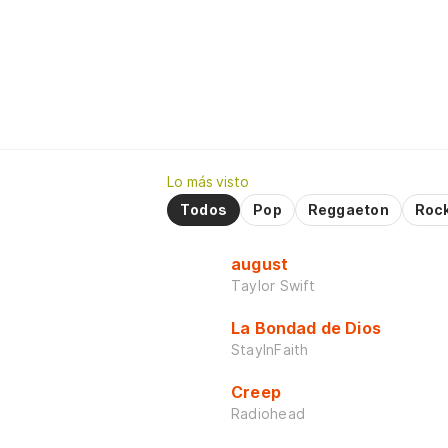
Lo más visto
Todos
Pop
Reggaeton
Roc
august
Taylor Swift
La Bondad de Dios
StayInFaith
Creep
Radiohead