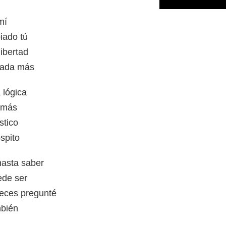
mí
iado tú
ibertad
nada más
 lógica
 más
stico
spito
 hasta saber
ede ser
veces pregunté
mbién