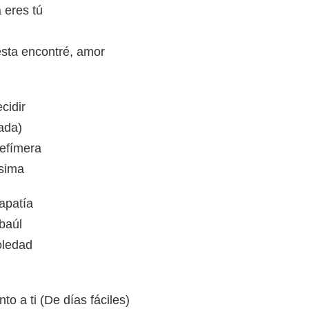
 eres tú
sta encontré, amor
cidir
ada)
 efímera
ésima
 apatía
baúl
soledad
o a ti (De días fáciles)