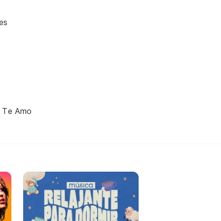
es
e Te Amo