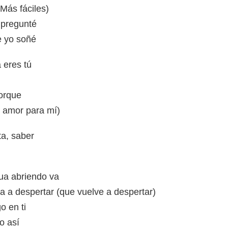
Más fáciles)
 pregunté
e yo soñé
 eres tú
orque
u amor para mí)
ta, saber
ua abriendo va
 a despertar (que vuelve a despertar)
o en ti
o así