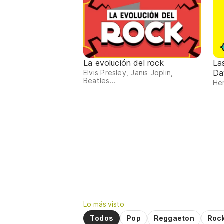
La evolución del rock
La
Da
Elvis Presley, Janis Joplin,
Beatles...
Her
Lo más visto
Todos
Pop
Reggaeton
Roc