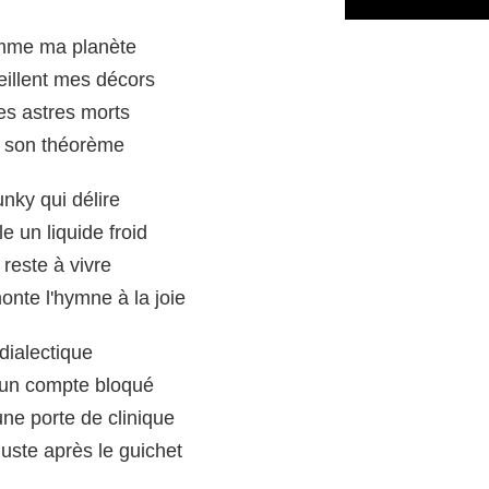
amme ma planète
eillent mes décors
des astres morts
e son théorème
nky qui délire
 un liquide froid
reste à vivre
nte l'hymne à la joie
 dialectique
r un compte bloqué
une porte de clinique
juste après le guichet