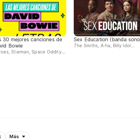
s 30 mejores canciones de
Sex Education (banda sono
vid Bowie
The Smiths, A-ha, Billy Idol...
oes, Starman, Space Oddity...
k
Más