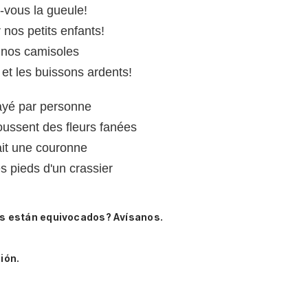
-vous la gueule!
 nos petits enfants!
r nos camisoles
et les buissons ardents!
payé par personne
ussent des fleurs fanées
it une couronne
s pieds d'un crassier
s están equivocados? Avísanos.
ión.