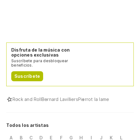
Disfruta de la música con
opciones exclusivas
Suscríbete para desbloquear
beneficios.
Suscríbete
Rock and Roll
Bernard Lavilliers
Pierrot la lame
Todos los artistas
A
B
C
D
E
F
G
H
I
J
K
L