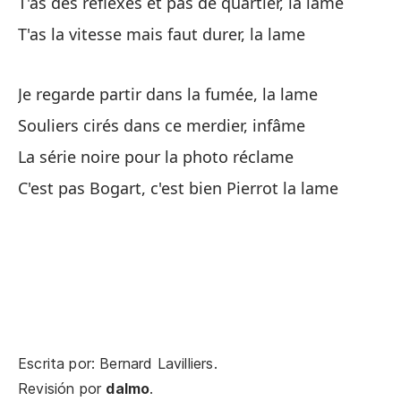
T'as des réflexes et pas de quartier, la lame
Al
T'as la vitesse mais faut durer, la lame
Au
Je regarde partir dans la fumée, la lame
Un
Souliers cirés dans ce merdier, infâme
Un
La série noire pour la photo réclame
So
C'est pas Bogart, c'est bien Pierrot la lame
Tu
Lo
Ce
Qu
Escrita por: Bernard Lavilliers.
af
Revisión por
dalmo
.