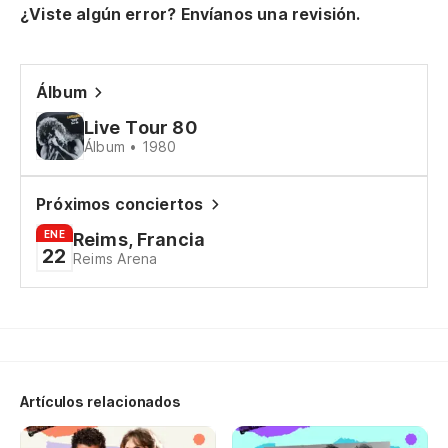
Qu
¿Viste algún error? Envíanos una revisión.
So
Tu
Álbum
Live Tour 80
Ti
Álbum • 1980
T'
Próximos conciertos
Ti
ENE
Reims, Francia
22
T'
Reims Arena
Mi
Je
Artículos relacionados
Za