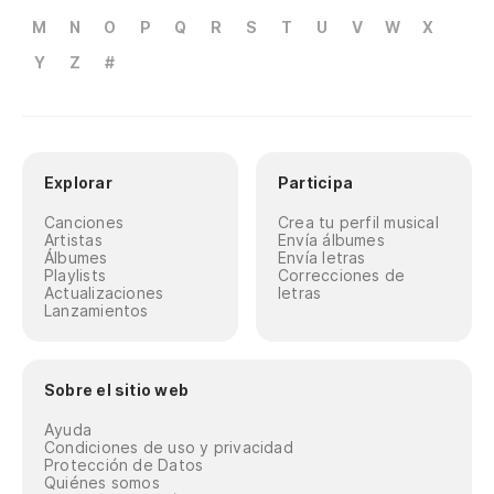
M
N
O
P
Q
R
S
T
U
V
W
X
Y
Z
#
Explorar
Participa
Canciones
Crea tu perfil musical
Artistas
Envía álbumes
Álbumes
Envía letras
Playlists
Correcciones de
Actualizaciones
letras
Lanzamientos
Sobre el sitio web
Ayuda
Condiciones de uso y privacidad
Protección de Datos
Quiénes somos