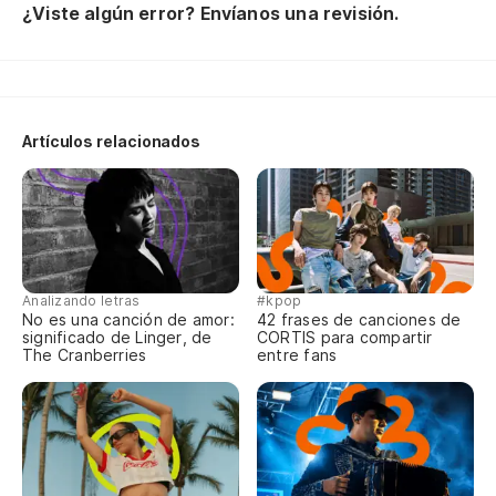
¿Viste algún error? Envíanos una revisión.
d'
dé
pa
gr
ne
Artículos relacionados
co
fa
da
où
pa
pa
Analizando letras
#kpop
ja
No es una canción de amor:
42 frases de canciones de
significado de Linger, de
CORTIS para compartir
me
The Cranberries
entre fans
po
le
d'
m'
co