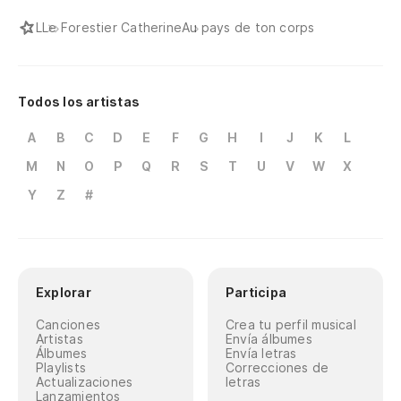
L
Le Forestier Catherine
Au pays de ton corps
Todos los artistas
A
B
C
D
E
F
G
H
I
J
K
L
M
N
O
P
Q
R
S
T
U
V
W
X
Y
Z
#
Explorar
Participa
Canciones
Crea tu perfil musical
Artistas
Envía álbumes
Álbumes
Envía letras
Playlists
Correcciones de
Actualizaciones
letras
Lanzamientos