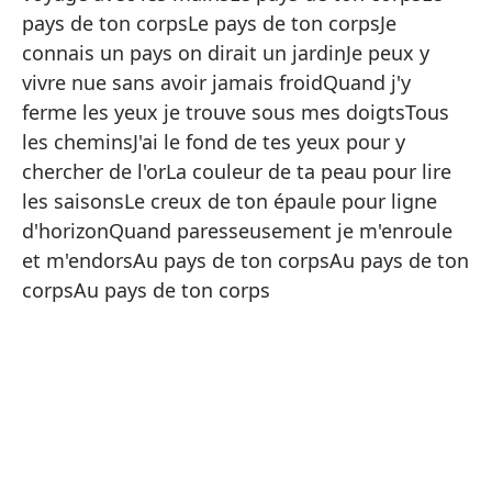
be
pays de ton corpsLe pays de ton corpsJe
vi
connais un pays on dirait un jardinJe peux y
de
vivre nue sans avoir jamais froidQuand j'y
cu
ferme les yeux je trouve sous mes doigtsTous
vi
les cheminsJ'ai le fond de tes yeux pour y
mi
chercher de l'orLa couleur de ta peau pour lire
ca
les saisonsLe creux de ton épaule pour ligne
el
d'horizonQuand paresseusement je m'enroule
hu
et m'endorsAu pays de ton corpsAu pays de ton
ho
corpsAu pays de ton corps
pa
pa
Je
nu
tr
te
po