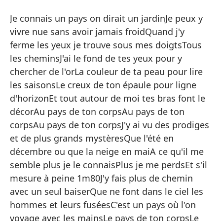
En
Je connais un pays on dirait un jardinJe peux y
Au
vivre nue sans avoir jamais froidQuand j'y
ferme les yeux je trouve sous mes doigtsTous
Sé
les cheminsJ'ai le fond de tes yeux pour y
de
chercher de l'orLa couleur de ta peau pour lire
me
les saisonsLe creux de ton épaule pour ligne
ca
d'horizonEt tout autour de moi tes bras font le
bu
décorAu pays de ton corpsAu pays de ton
es
corpsAu pays de ton corpsJ'y ai vu des prodiges
lí
et de plus grands mystèresQue l'été en
br
décembre ou que la neige en maiA ce qu'il me
cu
semble plus je le connaisPlus je me perdsEt s'il
cu
mesure à peine 1m80J'y fais plus de chemin
ve
avec un seul baiserQue ne font dans le ciel les
qu
hommes et leurs fuséesC'est un pays où l'on
ap
voyage avec les mainsLe pays de ton corpsLe