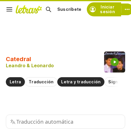
Iniciar
Suscríbete
sesión
Copiar fragmento
Copiar toda la letra
Catedral
Practicar la pronunciación de
Leandro & Leonardo
Comentar sobre este fragmento
Letra
Traducción
Letra y traducción
Significad
Traducción automática