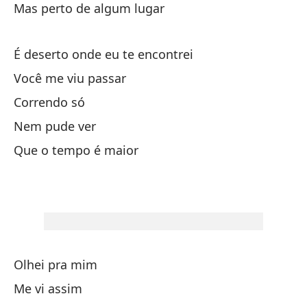
Mas perto de algum lugar
Es
Me
É deserto onde eu te encontrei
Co
Você me viu passar
Ni
Correndo só
Qu
Nem pude ver
Me
Que o tempo é maior
Me
Ta
Do
En
Olhei pra mim
Un
Me vi assim
Do