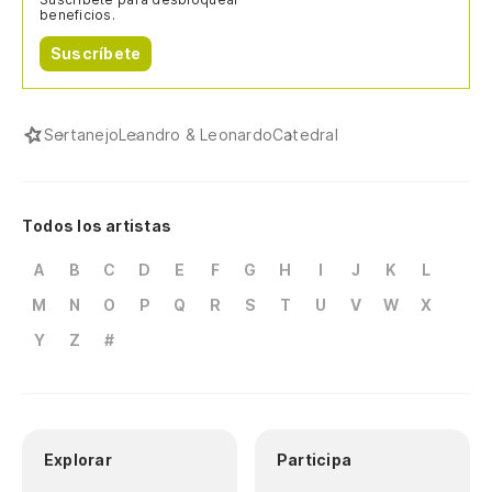
beneficios.
Suscríbete
Sertanejo
Leandro & Leonardo
Catedral
Todos los artistas
A
B
C
D
E
F
G
H
I
J
K
L
M
N
O
P
Q
R
S
T
U
V
W
X
Y
Z
#
Explorar
Participa