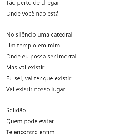
Tão perto de chegar
Pe
Onde você não está
Lo
Al
No silêncio uma catedral
Um templo em mim
Onde eu possa ser imortal
Mas vai existir
Eu sei, vai ter que existir
So
Vai existir nosso lugar
¿Q
Te
Solidão
Mi
Quem pode evitar
Su
Te encontro enfim
Ma