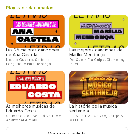
Playlists relacionadas
Las 25 mejores canciones
Las mejores canciones de
de Ana Castela
Marília Mendonça
Nosso Quadro, Solteiro
De Quem É a Culpa, Ciumeira,
Forçado, Minha Herança...
Infiel...
As melhores músicas de
La história de la música
Eduardo Costa
sertaneja
Saudade, Sou Seu Fã Nº 1, Me
Liu & Léu, As Galvão, Jorge &
Apaixonei e mais.
Mateus...
Ver más playlists