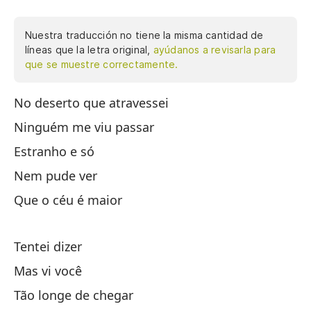
Nuestra traducción no tiene la misma cantidad de
líneas que la letra original,
ayúdanos a revisarla para
que se muestre correctamente.
No deserto que atravessei
En
Ninguém me viu passar
Na
Estranho e só
Ex
Nem pude ver
Ni
Que o céu é maior
Qu
Tr
Tentei dizer
Pe
Mas vi você
Ta
Tão longe de chegar
Pe