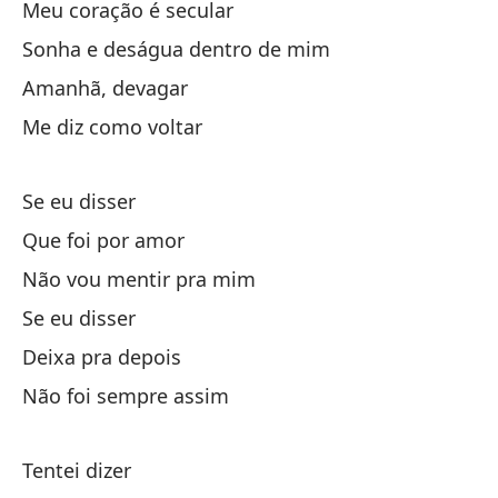
Meu coração é secular
Di
Sonha e deságua dentro de mim
Amanhã, devagar
Si
Me diz como voltar
Es
No
Se eu disser
Si
Que foi por amor
Dé
Não vou mentir pra mim
No
Se eu disser
Tr
Deixa pra depois
Pe
Não foi sempre assim
Ta
Pe
Tentei dizer