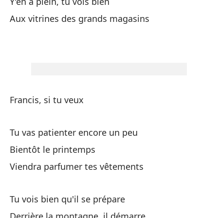
Y'en a plein, tu vois bien
En
Aux vitrines des grands magasins
Da
Fr
Cu
Francis, si tu veux
Pe
Tu vas patienter encore un peu
Fr
Bientôt le printemps
Si
Viendra parfumer tes vêtements
Tu
Tu vois bien qu'il se prépare
Ha
Derrière la montagne, il démarre