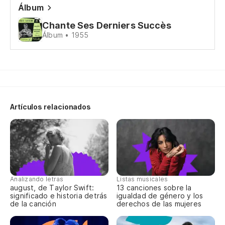
Ve
Álbum
Vi
Chante Ses Derniers Succès
Álbum • 1955
Ya
Tu
De
Artículos relacionados
De
Fr
Fr
Analizando letras
Listas musicales
Ve
august, de Taylor Swift:
13 canciones sobre la
significado e historia detrás
igualdad de género y los
Vi
de la canción
derechos de las mujeres