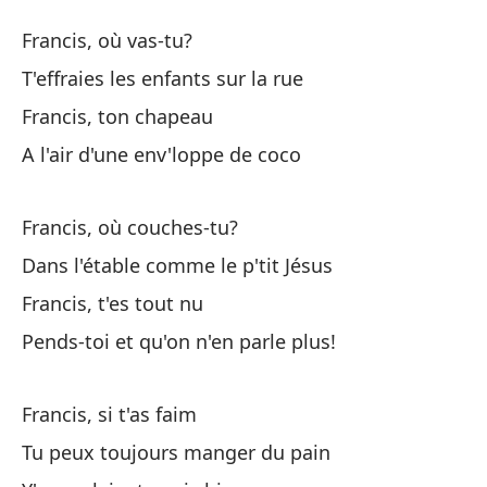
Fr
Francis, où vas-tu?
Fr
T'effraies les enfants sur la rue
Francis, ton chapeau
Fr
A l'air d'une env'loppe de coco
As
Francis, où couches-tu?
T'
Dans l'étable comme le p'tit Jésus
Fr
Francis, t'es tout nu
Pends-toi et qu'on n'en parle plus!
Pa
A 
Francis, si t'as faim
Tu peux toujours manger du pain
Fr