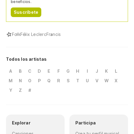
beneficios.
Suscríbete
Folk
Félix Leclerc
Francis
Todos los artistas
A
B
C
D
E
F
G
H
I
J
K
L
M
N
O
P
Q
R
S
T
U
V
W
X
Y
Z
#
Explorar
Participa
Canciones
Crea tu perfil musical