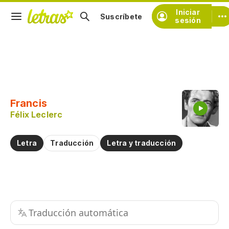
Iniciar
Suscríbete
sesión
Copiar fragmento
Copiar toda la letra
Francis
Practicar la pronunciación de
Félix Leclerc
Comentar sobre este fragmento
Letra
Traducción
Letra y traducción
Traducción automática