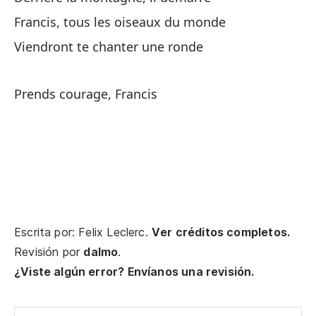
Francis, tous les oiseaux du monde
En
Viendront te chanter une ronde
Au
Prends courage, Francis
Fr
Va
Escrita por: Felix Leclerc.
Ver créditos completos.
Tu
Revisión por
dalmo
.
¿Viste algún error? Envíanos una revisión.
Pr