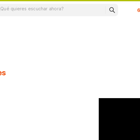
Su
es