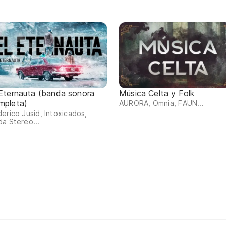
 Eternauta (banda sonora
Música Celta y Folk
mpleta)
AURORA, Omnia, FAUN...
erico Jusid, Intoxicados,
a Stereo...