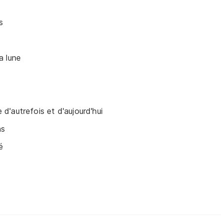
s
a lune
'autrefois et d'aujourd'hui
ns
é