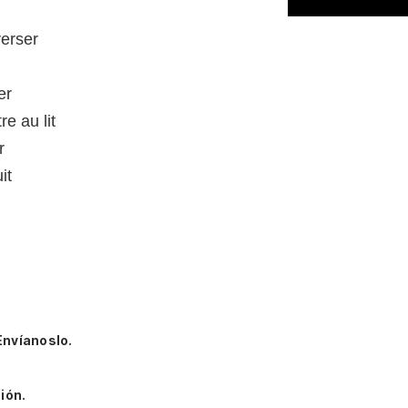
verser
er
e au lit
r
it
Envíanoslo.
ión.