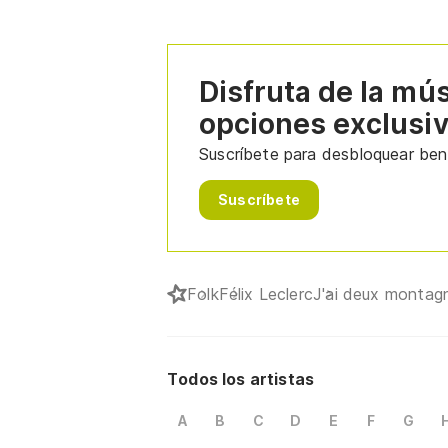
Disfruta de la mú
opciones exclusi
Suscríbete para desbloquear bene
Suscríbete
Folk
Félix Leclerc
J'ai deux montag
Todos los artistas
A
B
C
D
E
F
G