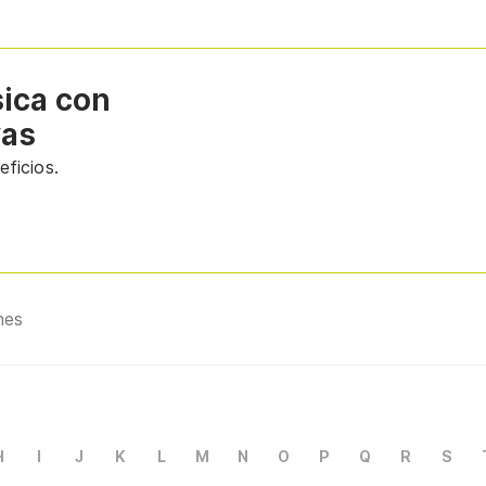
sica con
vas
ficios.
nes
H
I
J
K
L
M
N
O
P
Q
R
S