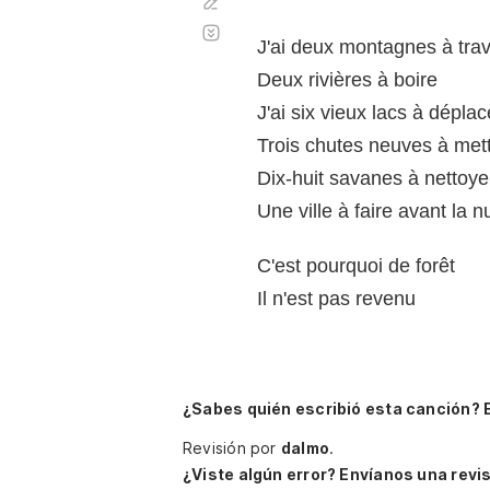
Corregir
Desplazamiento
automático
J'ai deux montagnes à tra
Deux rivières à boire
J'ai six vieux lacs à déplac
Trois chutes neuves à mettr
Dix-huit savanes à nettoye
Une ville à faire avant la nu
C'est pourquoi de forêt
Il n'est pas revenu
¿Sabes quién escribió esta canción? 
Revisión por
dalmo
.
¿Viste algún error? Envíanos una revis