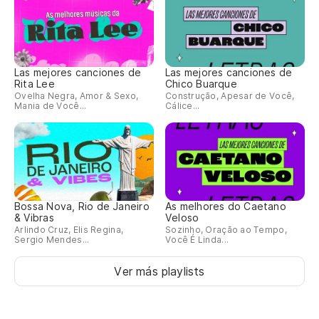
Las mejores canciones de
Las mejores canciones de
Rita Lee
Chico Buarque
Ovelha Negra, Amor & Sexo,
Construção, Apesar de Você,
Mania de Você...
Cálice...
Bossa Nova, Rio de Janeiro
As melhores do Caetano
& Vibras
Veloso
Arlindo Cruz, Elis Regina,
Sozinho, Oração ao Tempo,
Sergio Mendes...
Você É Linda...
Ver más playlists