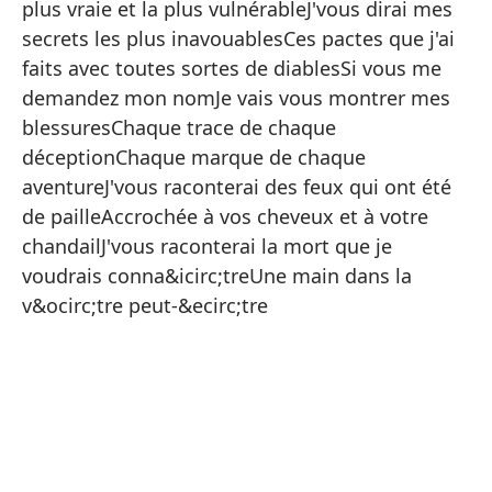
plus vraie et la plus vulnérableJ'vous dirai mes
Me
secrets les plus inavouablesCes pactes que j'ai
Si
faits avec toutes sortes de diablesSi vous me
En
demandez mon nomJe vais vous montrer mes
blessuresChaque trace de chaque
Me
déceptionChaque marque de chaque
En
aventureJ'vous raconterai des feux qui ont été
Si
de pailleAccrochée à vos cheveux et à votre
chandailJ'vous raconterai la mort que je
Te
voudrais conna&icirc;treUne main dans la
Mi
v&ocirc;tre peut-&ecirc;tre
Mi
To
Qu
Si
Te