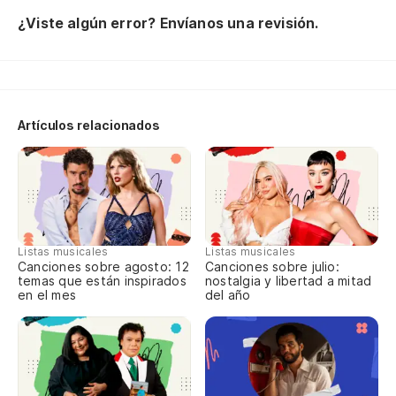
Me
¿Viste algún error? Envíanos una revisión.
Y 
Se
Te
Artículos relacionados
Lo
Si
Te
Ca
Listas musicales
Listas musicales
Ca
Canciones sobre agosto: 12
Canciones sobre julio:
temas que están inspirados
nostalgia y libertad a mitad
Te
en el mes
del año
En
Te
Un