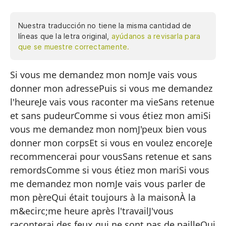
Nuestra traducción no tiene la misma cantidad de
líneas que la letra original,
ayúdanos a revisarla para
que se muestre correctamente.
Si vous me demandez mon nomJe vais vous
Si
donner mon adressePuis si vous me demandez
Te
l'heureJe vais vous raconter ma vieSans retenue
Y 
et sans pudeurComme si vous étiez mon amiSi
Te
vous me demandez mon nomJ'peux bien vous
donner mon corpsEt si vous en voulez encoreJe
Si
recommencerai pour vousSans retenue et sans
Co
remordsComme si vous étiez mon mariSi vous
Si
me demandez mon nomJe vais vous parler de
mon pèreQui était toujours à la maisonÀ la
Pu
m&ecirc;me heure après l'travailJ'vous
Y 
raconterai des feux qui ne sont pas de pailleQui