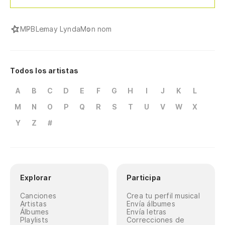
MPB
Lemay Lynda
Mon nom
Todos los artistas
A
B
C
D
E
F
G
H
I
J
K
L
M
N
O
P
Q
R
S
T
U
V
W
X
Y
Z
#
Explorar
Participa
Canciones
Crea tu perfil musical
Artistas
Envía álbumes
Álbumes
Envía letras
Playlists
Correcciones de