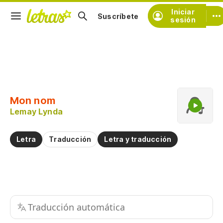
Iniciar
Suscríbete
sesión
Copiar fragmento
Copiar toda la letra
Mon nom
Practicar la pronunciación de
Lemay Lynda
Comentar sobre este fragmento
Letra
Traducción
Letra y traducción
Traducción automática