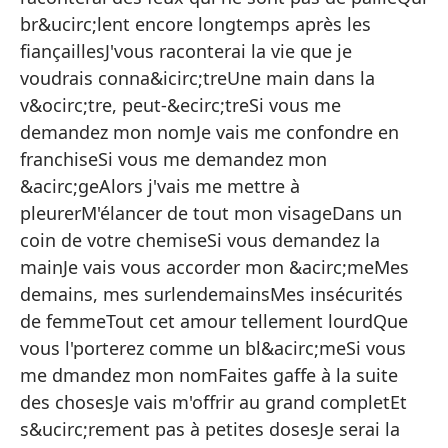
Vo
br&ucirc;lent encore longtemps après les
Si
fiançaillesJ'vous raconterai la vie que je
voudrais conna&icirc;treUne main dans la
Co
v&ocirc;tre, peut-&ecirc;treSi vous me
Si
demandez mon nomJe vais me confondre en
Te
franchiseSi vous me demandez mon
&acirc;geAlors j'vais me mettre à
Qu
pleurerM'élancer de tout mon visageDans un
A 
coin de votre chemiseSi vous demandez la
Te
mainJe vais vous accorder mon &acirc;meMes
demains, mes surlendemainsMes insécurités
Qu
de femmeTout cet amour tellement lourdQue
c
vous l'porterez comme un bl&acirc;meSi vous
Te
me dmandez mon nomFaites gaffe à la suite
Un
des chosesJe vais m'offrir au grand completEt
Si
s&ucirc;rement pas à petites dosesJe serai la