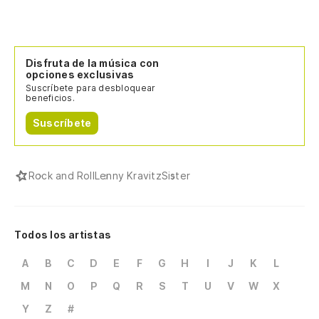
Disfruta de la música con
opciones exclusivas
Suscríbete para desbloquear
beneficios.
Suscríbete
Rock and Roll
Lenny Kravitz
Sister
Todos los artistas
A
B
C
D
E
F
G
H
I
J
K
L
M
N
O
P
Q
R
S
T
U
V
W
X
Y
Z
#