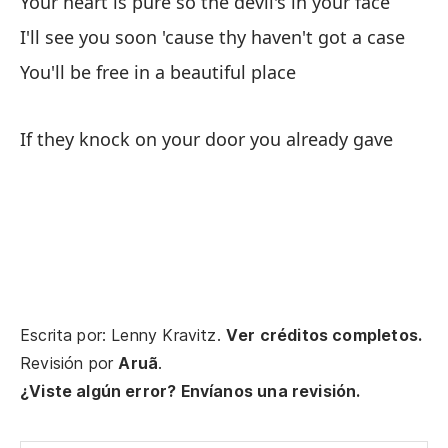
Your heart is pure so the devil's in your face
I'll see you soon 'cause thy haven't got a case
Nu
You'll be free in a beautiful place
I 
I 
If they knock on your door you already gave
I 
Si
Escrita por: Lenny Kravitz.
Ver créditos completos.
Revisión por
Aruã
.
If
¿Viste algún error? Envíanos una revisión.
Us
e