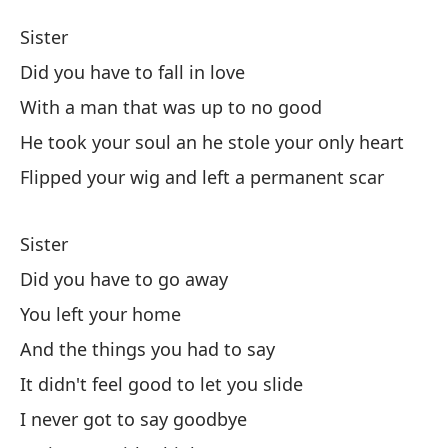
H
Sister
Si
Did you have to fall in love
With a man that was up to no good
H
He took your soul an he stole your only heart
¿H
Flipped your wig and left a permanent scar
Di
Sister
Co
Did you have to go away
Wi
You left your home
Él
And the things you had to say
só
It didn't feel good to let you slide
He
I never got to say goodbye