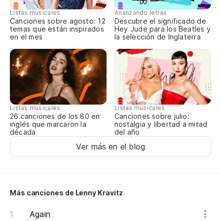
Listas musicales
Analizando letras
Canciones sobre agosto: 12
Descubre el significado de
Su
temas que están inspirados
Hey Jude para los Beatles y
ca
en el mes
la selección de Inglaterra
Yo
Vo
I'
Listas musicales
Listas musicales
Canciones sobre julio:
26 canciones de los 80 en
Se
nostalgia y libertad a mitad
inglés que marcaron la
del año
década
Yo
Ver más en el blog
Si
If
Más canciones de Lenny Kravitz
Again