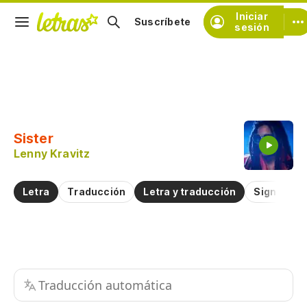
Iniciar
Suscríbete
sesión
Copiar fragmento
Copiar toda la letra
Sister
Practicar la pronunciación de
Lenny Kravitz
Comentar sobre este fragmento
Letra
Traducción
Letra y traducción
Significad
Traducción automática