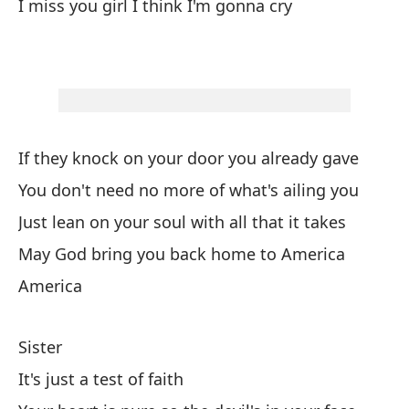
I miss you girl I think I'm gonna cry
Vo
p
Fl
H
If they knock on your door you already gave
¿H
You don't need no more of what's ailing you
Just lean on your soul with all that it takes
De
May God bring you back home to America
America
Y 
An
Sister
No
It's just a test of faith
It