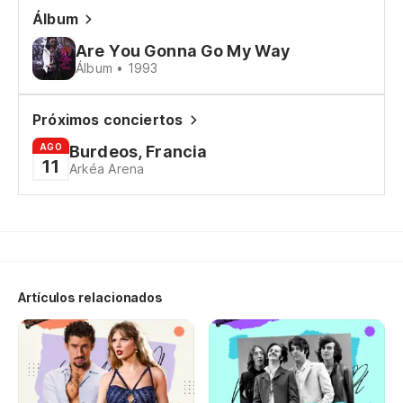
Álbum
Yo
Are You Gonna Go My Way
Álbum • 1993
Só
ne
Próximos conciertos
Ju
AGO
Burdeos, Francia
11
Arkéa Arena
Qu
Un
Ma
Am
Artículos relacionados
H
Es