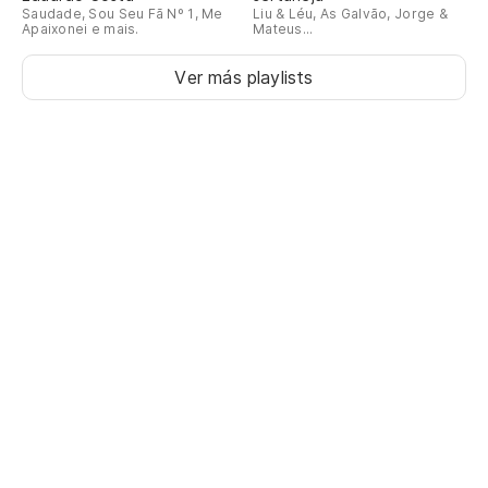
Saudade, Sou Seu Fã Nº 1, Me
Liu & Léu, As Galvão, Jorge &
Apaixonei e mais.
Mateus...
Ver más playlists