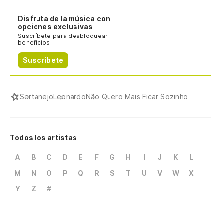
Disfruta de la música con
opciones exclusivas
Suscríbete para desbloquear
beneficios.
Suscríbete
Sertanejo
Leonardo
Não Quero Mais Ficar Sozinho
Todos los artistas
A
B
C
D
E
F
G
H
I
J
K
L
M
N
O
P
Q
R
S
T
U
V
W
X
Y
Z
#