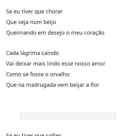
Ya
Se eu tiver que chorar
Nã
Que seja num beijo
Queimando em desejo o meu coração
si
Cada lágrima caindo
qu
Vai deixar mais lindo esse nosso amor
qu
Como se fosse o orvalho
Qu
Que na madrugada vem beijar a flor
ca
Ha
Va
Se eu tiver que sofrer