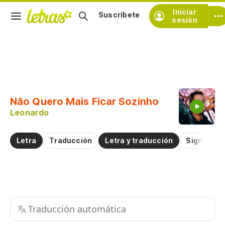
Iniciar
Suscríbete
sesión
Copiar fragmento
Copiar toda la letra
Não Quero Mais Ficar Sozinho
Practicar la pronunciación de
Leonardo
Comentar sobre este fragmento
Letra
Traducción
Letra y traducción
Significad
Traducción automática