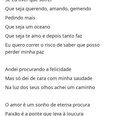
co
Que seja querendo, amando, gemendo
Pedindo mais
Qu
Que seja um oceano
Qu
Que seja te amo e depois tanto faz
Eu quero correr o risco de saber que posso
perder minha paz
Andei procurando a felicidade
si
Mas só dei de cara com minha saudade
Na luz dos seus olhos achei um caminho
Qu
Qu
O amor é um sonho de eterna procura
pi
Paixão é a ponte que leva à loucura