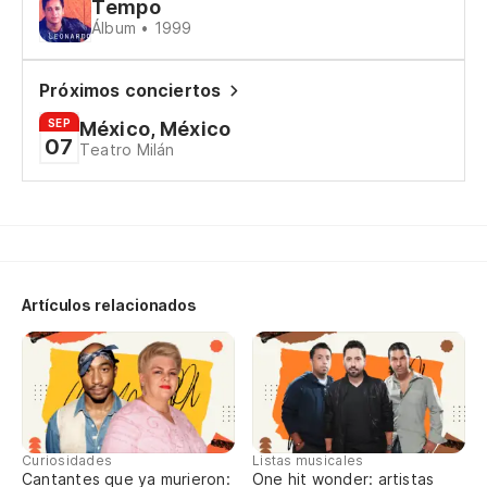
Tempo
Ma
Álbum • 1999
A 
Próximos conciertos
Na
SEP
México, México
07
Teatro Milán
el
O 
La
Artículos relacionados
Pa
Po
es
Curiosidades
Listas musicales
Fi
Cantantes que ya murieron:
One hit wonder: artistas