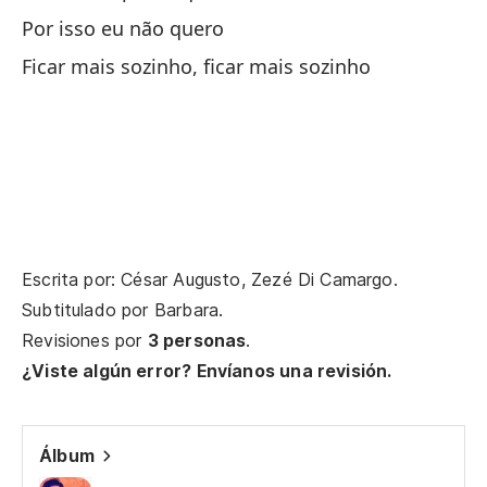
Por isso eu não quero
de
Ficar mais sozinho, ficar mais sozinho
Te
Qu
Qu
pe
Eu
Escrita por: César Augusto, Zezé Di Camargo.
mi
Subtitulado por
Barbara
.
Revisiones por
3 personas
.
¿Viste algún error? Envíanos una revisión.
He
An
Álbum
Pe