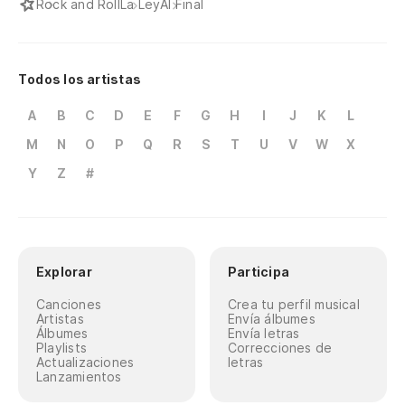
Rock and Roll
La Ley
Al Final
Todos los artistas
A
B
C
D
E
F
G
H
I
J
K
L
M
N
O
P
Q
R
S
T
U
V
W
X
Y
Z
#
Explorar
Participa
Canciones
Crea tu perfil musical
Artistas
Envía álbumes
Álbumes
Envía letras
Playlists
Correcciones de
Actualizaciones
letras
Lanzamientos