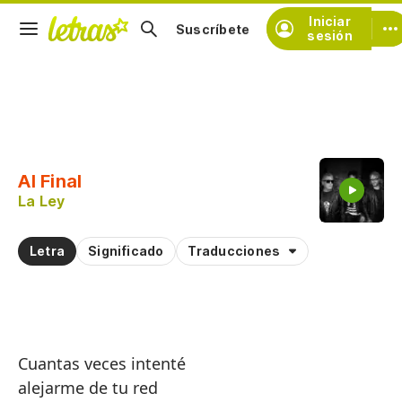
Iniciar
Suscríbete
sesión
Copiar fragmento
Copiar toda la letra
Al Final
Practicar la pronunciación de
La Ley
Comentar sobre este fragmento
Letra
Significado
Traducciones
Cuantas veces intenté
alejarme de tu red