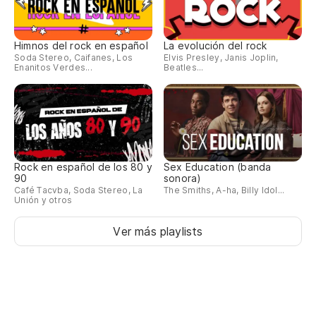
Himnos del rock en español
La evolución del rock
Soda Stereo, Caifanes, Los
Elvis Presley, Janis Joplin,
Enanitos Verdes...
Beatles...
Rock en español de los 80 y
Sex Education (banda
90
sonora)
Café Tacvba, Soda Stereo, La
The Smiths, A-ha, Billy Idol...
Unión y otros
Ver más playlists