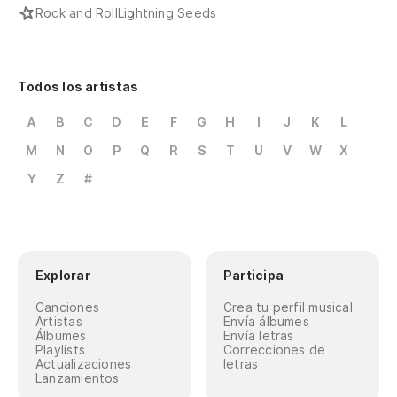
Rock and Roll
Lightning Seeds
Todos los artistas
A
B
C
D
E
F
G
H
I
J
K
L
M
N
O
P
Q
R
S
T
U
V
W
X
Y
Z
#
Explorar
Participa
Canciones
Crea tu perfil musical
Artistas
Envía álbumes
Álbumes
Envía letras
Playlists
Correcciones de
Actualizaciones
letras
Lanzamientos