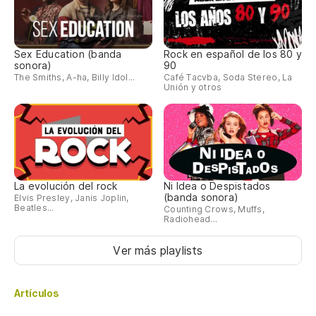
Sex Education (banda
Rock en español de los 80 y
sonora)
90
The Smiths, A-ha, Billy Idol...
Café Tacvba, Soda Stereo, La
Unión y otros
La evolución del rock
Ni Idea o Despistados
(banda sonora)
Elvis Presley, Janis Joplin,
Beatles...
Counting Crows, Muffs,
Radiohead...
Ver más playlists
Artículos