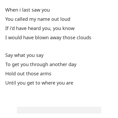
Lo
When i last saw you
W
You called my name out loud
If i'd have heard you, you know
Cu
I would have blown away those clouds
Ll
Say what you say
Yo
To get you through another day
Si
Hold out those arms
If
Until you get to where you are
Ha
I 