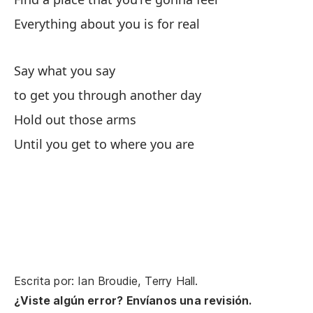
Wi
Everything about you is for real
As
Say what you say
So
to get you through another day
De
Hold out those arms
Yo
Until you get to where you are
A 
An
Ha
Escrita por: Ian Broudie, Terry Hall.
Di
¿Viste algún error? Envíanos una revisión.