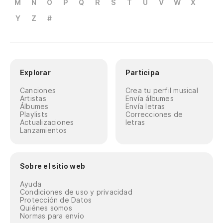
M
N
O
P
Q
R
S
T
U
V
W
X
Y
Z
#
Explorar
Participa
Canciones
Crea tu perfil musical
Artistas
Envía álbumes
Álbumes
Envía letras
Playlists
Correcciones de
Actualizaciones
letras
Lanzamientos
Sobre el sitio web
Ayuda
Condiciones de uso y privacidad
Protección de Datos
Quiénes somos
Normas para envío