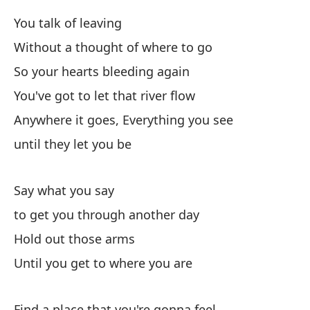
Di
You talk of leaving
Pa
Without a thought of where to go
So your hearts bleeding again
Ex
You've got to let that river flow
Anywhere it goes, Everything you see
Ha
until they let you be
Un
Say what you say
to get you through another day
Hold out those arms
Ha
Until you get to where you are
Si
Find a place that you're gonna feel