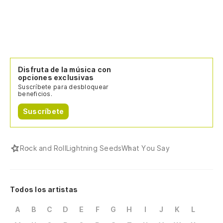
Disfruta de la música con
opciones exclusivas
Suscríbete para desbloquear
beneficios.
Suscríbete
Rock and Roll
Lightning Seeds
What You Say
Todos los artistas
A
B
C
D
E
F
G
H
I
J
K
L