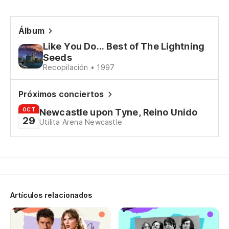
Pa
Álbum
Ex
Like You Do... Best of The Lightning
Seeds
Recopilación • 1997
Ha
Un
Próximos conciertos
OCT
Newcastle upon Tyne, Reino Unido
29
En
Utilita Arena Newcastle
Fi
To
Ev
Artículos relacionados
Di