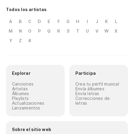
Todos los artistas
A
B
C
D
E
F
G
H
I
J
K
L
M
N
O
P
Q
R
S
T
U
V
W
X
Y
Z
#
Explorar
Participa
Canciones
Crea tu perfil musical
Artistas
Envía álbumes
Álbumes
Envía letras
Playlists
Correcciones de
Actualizaciones
letras
Lanzamientos
Sobre el sitio web