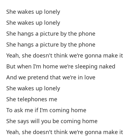
C
She wakes up lonely
F
She wakes up lonely
She hangs a picture by the phone
El
She hangs a picture by the phone
El
Yeah, she doesn't think we're gonna make it
But when I'm home we're sleeping naked
Cu
And we pretend that we're in love
Sh
She wakes up lonely
She telephones me
Cu
To ask me if I'm coming home
Sh
She says will you be coming home
Sí
Yeah, she doesn't think we're gonna make it
Ye