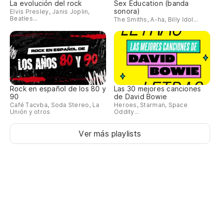
La evolución del rock
Sex Education (banda
sonora)
Elvis Presley, Janis Joplin,
Beatles...
The Smiths, A-ha, Billy Idol...
Rock en español de los 80 y
Las 30 mejores canciones
90
de David Bowie
Café Tacvba, Soda Stereo, La
Heroes, Starman, Space
Unión y otros
Oddity...
Ver más playlists