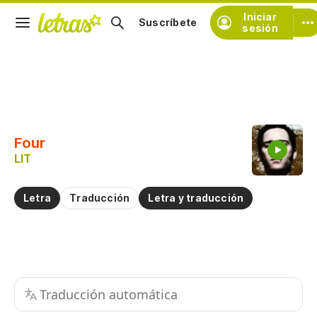
Iniciar
Suscríbete
sesión
Copiar fragmento
Copiar toda la letra
Four
Practicar la pronunciación de
LIT
Comentar sobre este fragmento
Letra
Traducción
Letra y traducción
Traducción automática