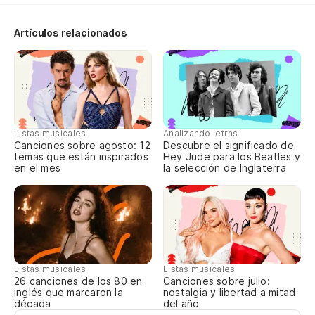
To
Artículos relacionados
Ah
No
Es
Listas musicales
Analizando letras
Canciones sobre agosto: 12
Descubre el significado de
It
temas que están inspirados
Hey Jude para los Beatles y
en el mes
la selección de Inglaterra
El
Sh
Pe
Listas musicales
Listas musicales
Bu
Canciones sobre julio:
26 canciones de los 80 en
nostalgia y libertad a mitad
inglés que marcaron la
del año
década
Y 