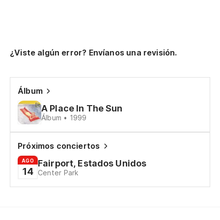
Sh
Sí
Ye
¿Viste algún error? Envíanos una revisión.
Pe
Bu
Álbum
A Place In The Sun
Y 
Álbum • 1999
An
Próximos conciertos
Er
AGO
Fairport, Estados Unidos
14
It
Center Park
Qu
Th