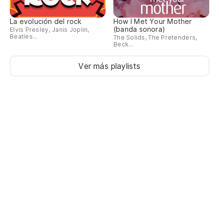
we
La evolución del rock
How I Met Your Mother
(banda sonora)
Elvis Presley, Janis Joplin,
ma
Beatles...
The Solids, The Pretenders,
Beck...
pa
Ver más playlists
we
se