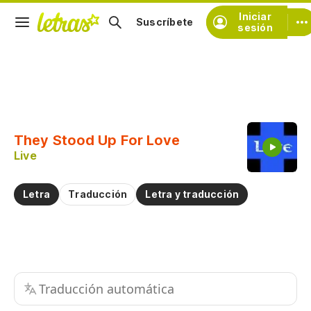
Iniciar
Suscríbete
sesión
Copiar fragmento
Copiar toda la letra
They Stood Up For Love
Practicar la pronunciación de
Live
Comentar sobre este fragmento
Letra
Traducción
Letra y traducción
Traducción automática