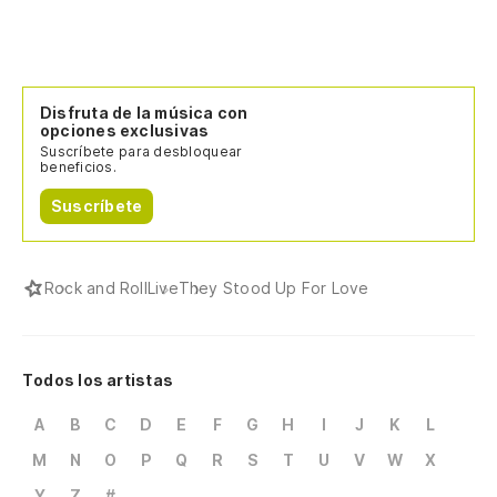
Disfruta de la música con
opciones exclusivas
Suscríbete para desbloquear
beneficios.
Suscríbete
Rock and Roll
Live
They Stood Up For Love
Todos los artistas
A
B
C
D
E
F
G
H
I
J
K
L
M
N
O
P
Q
R
S
T
U
V
W
X
Y
Z
#