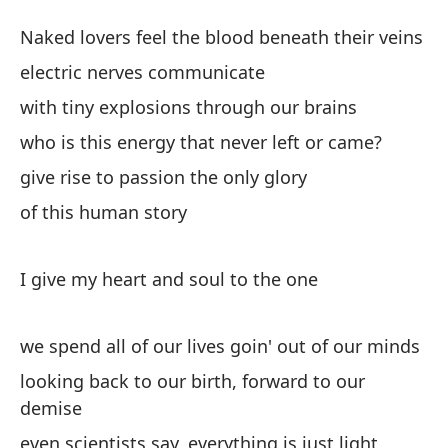
S
Naked lovers feel the blood beneath their veins
Th
electric nerves communicate
with tiny explosions through our brains
Am
who is this energy that never left or came?
ve
give rise to passion the only glory
Na
of this human story
ne
el
I give my heart and soul to the one
co
ce
we spend all of our lives goin' out of our minds
wi
looking back to our birth, forward to our
demise
¿q
even scientists say, everything is just light