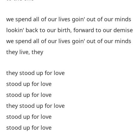
bu
we spend all of our lives goin' out of our minds
¿q
en
lookin' back to our birth, forward to our demise
we spend all of our lives goin' out of our minds
wh
they live, they
o 
they stood up for love
¿q
la
stood up for love
stood up for love
wh
they stood up for love
lu
stood up for love
stood up for love
En