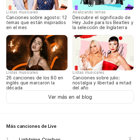
pe
Listas musicales
Analizando letras
Canciones sobre agosto: 12
Descubre el significado de
bu
temas que están inspirados
Hey Jude para los Beatles y
en el mes
la selección de Inglaterra
es
wa
ll
Listas musicales
Listas musicales
Canciones sobre julio:
26 canciones de los 80 en
pe
nostalgia y libertad a mitad
inglés que marcaron la
del año
década
bu
Ver más en el blog
qu
en
Más canciones de Live
ma
Lightning Crashes