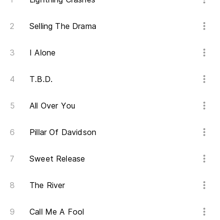
a 
Selling The Drama
a 
I Alone
pa
T.B.D.
we
All Over You
mi
ha
Pillar Of Davidson
lo
Sweet Release
pa
The River
we
el
Call Me A Fool