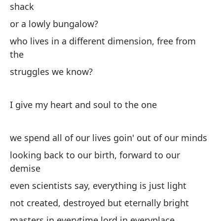
shack
nu
or a lowly bungalow?
lo
who lives in a different dimension, free from
in
the
ev
struggles we know?
no
I give my heart and soul to the one
br
no
we spend all of our lives goin' out of our minds
ma
looking back to our birth, forward to our
lu
demise
ma
even scientists say, everything is just light
not created, destroyed but eternally bright
aq
de
masters in everytime lord in everyplace