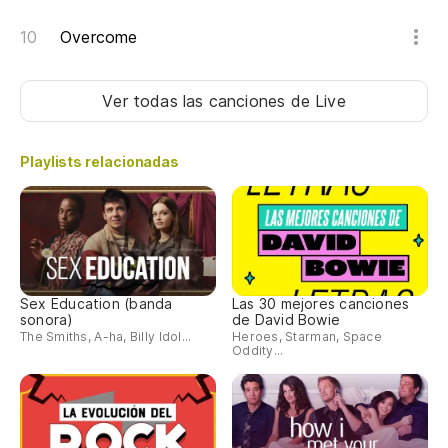
Overcome
se
Ver todas las canciones
de Live
se
Playlists relacionadas
se
se
se
Sex Education (banda
Las 30 mejores canciones
sonora)
de David Bowie
The Smiths, A-ha, Billy Idol...
Heroes, Starman, Space
se
Oddity...
pa