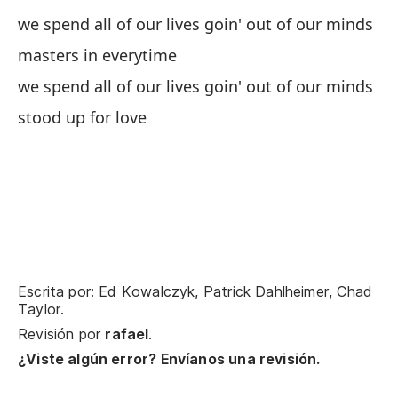
I 
we spend all of our lives goin' out of our minds
masters in everytime
pa
we spend all of our lives goin' out of our minds
we
stood up for love
de
nu
lo
in
ev
Escrita por: Ed Kowalczyk, Patrick Dahlheimer, Chad
Taylor.
no
Revisión por
rafael
.
br
¿Viste algún error? Envíanos una revisión.
no