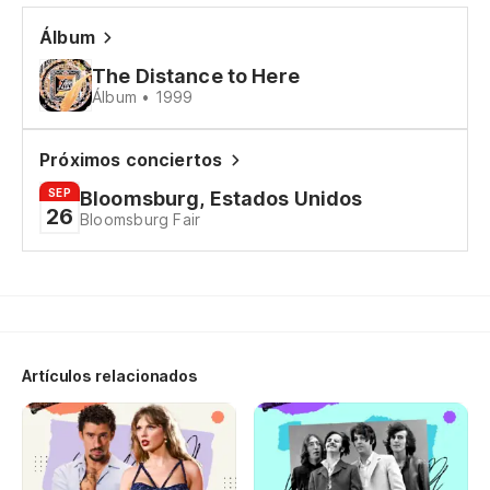
ma
Álbum
lu
The Distance to Here
Álbum • 1999
ma
aq
Próximos conciertos
de
SEP
Bloomsburg, Estados Unidos
26
Bloomsburg Fair
th
pa
we
el
Artículos relacionados
ll