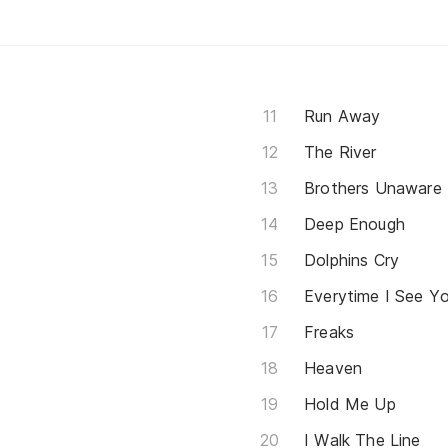
Run Away
The River
Brothers Unaware
Deep Enough
Dolphins Cry
Everytime I See Y
Freaks
Heaven
Hold Me Up
I Walk The Line