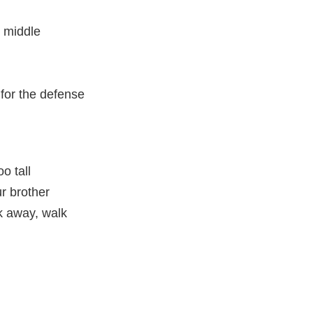
e middle
for the defense
o tall
ur brother
lk away, walk