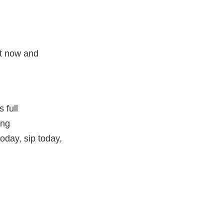
ght now and
 full
ung
today, sip today,