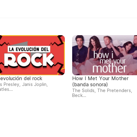
 evolución del rock
How I Met Your Mother
(banda sonora)
is Presley, Janis Joplin,
tles...
The Solids, The Pretenders,
Beck...