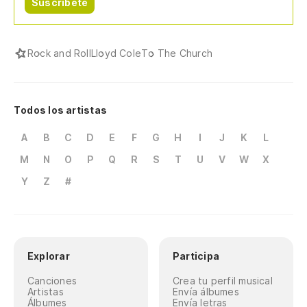
Suscríbete
Rock and Roll
Lloyd Cole
To The Church
Todos los artistas
A
B
C
D
E
F
G
H
I
J
K
L
M
N
O
P
Q
R
S
T
U
V
W
X
Y
Z
#
Explorar
Participa
Canciones
Crea tu perfil musical
Artistas
Envía álbumes
Álbumes
Envía letras