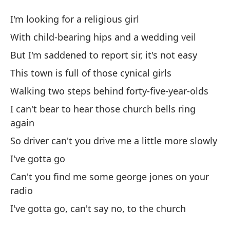
Ha
I'm looking for a religious girl
To
With child-bearing hips and a wedding veil
But I'm saddened to report sir, it's not easy
Es
This town is full of those cynical girls
I'
Walking two steps behind forty-five-year-olds
Co
I can't bear to hear those church bells ring
Wi
again
So driver can't you drive me a little more slowly
Pe
I've gotta go
Bu
Can't you find me some george jones on your
radio
Es
I've gotta go, can't say no, to the church
Th