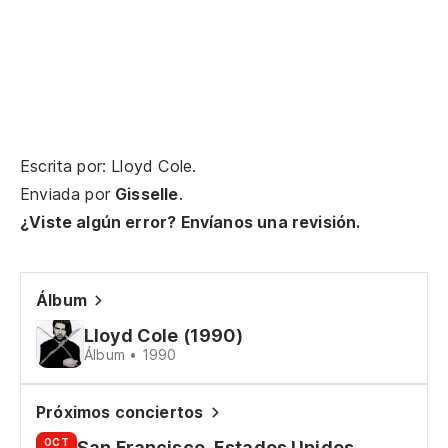
Ca
ci
Wa
No
so
Escrita por: Lloyd Cole.
I 
Enviada por
Gisselle
.
¿Viste algún error? Envíanos una revisión.
As
má
So
Álbum
Lloyd Cole (1990)
Te
Álbum • 1990
¿N
Próximos conciertos
tu
OCT
San Francisco, Estados Unidos