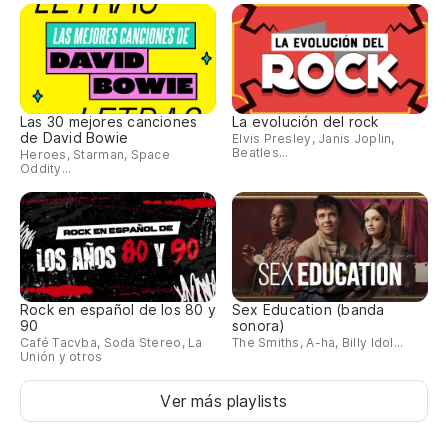
Las 30 mejores canciones
La evolución del rock
de David Bowie
Elvis Presley, Janis Joplin,
Beatles...
Heroes, Starman, Space
Oddity...
Rock en español de los 80 y
Sex Education (banda
90
sonora)
Café Tacvba, Soda Stereo, La
The Smiths, A-ha, Billy Idol...
Unión y otros
Ver más playlists