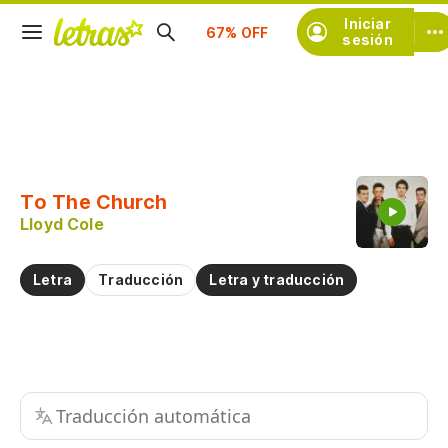
Suscríbete
Iniciar
sesión
Copiar fragmento
Copiar toda la letra
To The Church
Practicar la pronunciación de
Lloyd Cole
Comentar sobre este fragmento
Letra
Traducción
Letra y traducción
Traducción automática