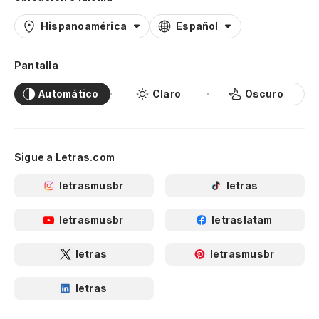
Hispanoamérica
Español
Pantalla
Automático
Claro
Oscuro
Sigue a Letras.com
letrasmusbr
letras
letrasmusbr
letraslatam
letras
letrasmusbr
letras