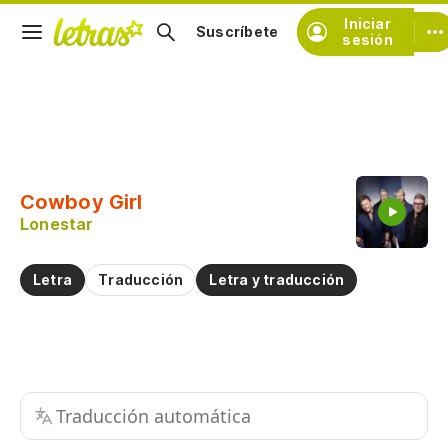
Iniciar
Suscríbete
sesión
Copiar fragmento
Copiar toda la letra
Cowboy Girl
Practicar la pronunciación de
Lonestar
Comentar sobre este fragmento
Letra
Traducción
Letra y traducción
Traducción automática