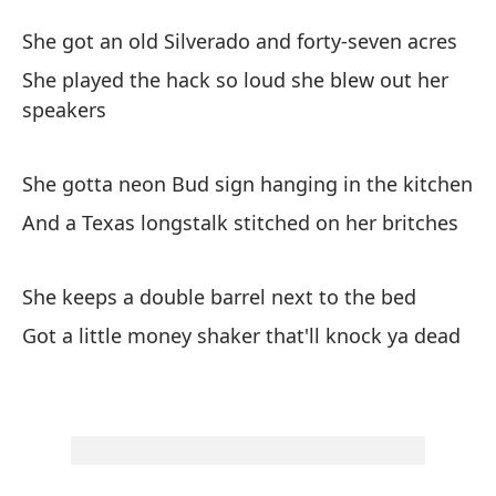
Ch
She got an old Silverado and forty-seven acres
Co
She played the hack so loud she blew out her
speakers
El
ac
She gotta neon Bud sign hanging in the kitchen
Sh
And a Texas longstalk stitched on her britches
Es
pa
She keeps a double barrel next to the bed
Sh
Got a little money shaker that'll knock ya dead
sp
Ti
co
Sh