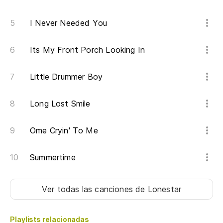
Yo
I Never Needed You
Du
Its My Front Porch Looking In
Má
Little Drummer Boy
Wi
Long Lost Smile
El
Sh
Ome Cryin' To Me
Ho
Summertime
Ma
Ver todas las canciones
de Lonestar
Ho
Ma
Playlists relacionadas