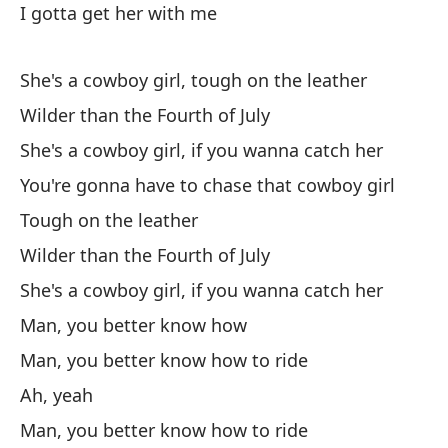
I gotta get her with me
Es
bo
She's a cowboy girl, tough on the leather
Th
Wilder than the Fourth of July
She's a cowboy girl, if you wanna catch her
Pe
You're gonna have to chase that cowboy girl
Oh
Tough on the leather
Qu
Wilder than the Fourth of July
c
She's a cowboy girl, if you wanna catch her
Sh
Man, you better know how
Man, you better know how to ride
El
St
Ah, yeah
Man, you better know how to ride
Sh