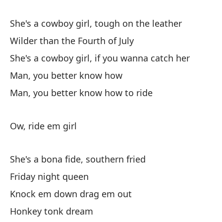
El
She's a cowboy girl, tough on the leather
Sh
Wilder than the Fourth of July
She's a cowboy girl, if you wanna catch her
Má
Man, you better know how
Wi
Man, you better know how to ride
El
Sh
Ow, ride em girl
Ho
She's a bona fide, southern fried
Ma
Friday night queen
Knock em down drag em out
Se
Honkey tonk dream
Sh