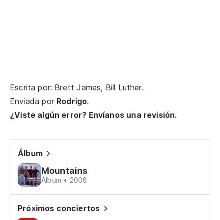
Dé
es
Le
El
Escrita por: Brett James, Bill Luther.
Sh
Enviada por
Rodrigo
.
¿Viste algún error? Envíanos una revisión.
Má
Wi
Álbum
El
Mountains
Sh
Álbum • 2006
Ho
Próximos conciertos