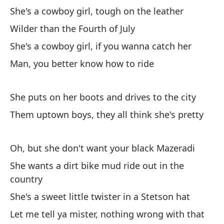
She's a cowboy girl, tough on the leather
Y 
Wilder than the Fourth of July
pa
She's a cowboy girl, if you wanna catch her
An
Man, you better know how to ride
Gu
She puts on her boots and drives to the city
Sh
Them uptown boys, they all think she's pretty
Ti
de
Oh, but she don't want your black Mazeradi
Go
She wants a dirt bike mud ride out in the
country
She's a sweet little twister in a Stetson hat
Let me tell ya mister, nothing wrong with that