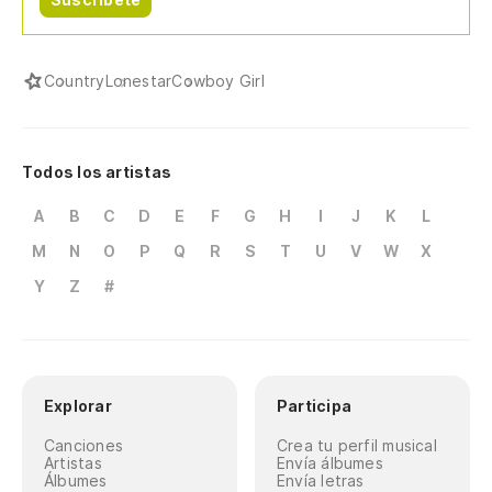
Country
Lonestar
Cowboy Girl
Todos los artistas
A
B
C
D
E
F
G
H
I
J
K
L
M
N
O
P
Q
R
S
T
U
V
W
X
Y
Z
#
Explorar
Participa
Canciones
Crea tu perfil musical
Artistas
Envía álbumes
Álbumes
Envía letras