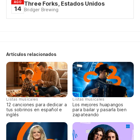
Ma
AGO
Three Forks, Estados Unidos
14
Bridger Brewing
Ho
Ma
¡O
Artículos relacionados
El
Sh
Re
Listas musicales
Listas musicales
12 canciones para dedicar a
Los mejores huapangos
tus sobrinos en español e
para bailar y pasarla bien
Fr
inglés
zapateando
De
Kn