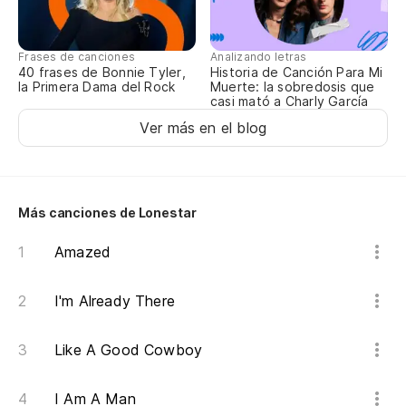
Su
Frases de canciones
Analizando letras
40 frases de Bonnie Tyler,
Historia de Canción Para Mi
la Primera Dama del Rock
Muerte: la sobredosis que
Te
casi mató a Charly García
Ver más en el blog
El
Sh
Más canciones de Lonestar
Má
Amazed
Wi
I'm Already There
El
Sh
Like A Good Cowboy
Va
I Am A Man