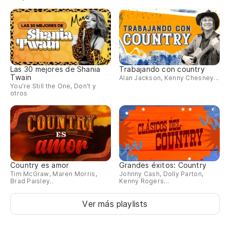
¡A
Ho
Ma
Las 30 mejores de Shania
Trabajando con country
Twain
Alan Jackson, Kenny Chesney...
You're Still the One, Don't y
otros
Country es amor
Grandes éxitos: Country
Tim McGraw, Maren Morris,
Johnny Cash, Dolly Parton,
Brad Paisley..
Kenny Rogers...
Ver más playlists