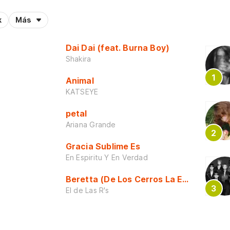
k
Más
Dai Dai (feat. Burna Boy)
Shakira
Animal
KATSEYE
petal
Ariana Grande
Gracia Sublime Es
En Espiritu Y En Verdad
Beretta (De Los Cerros La Escuela)
El de Las R's