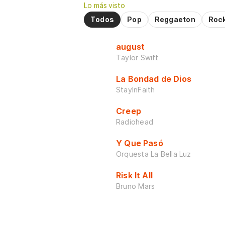
Lo más visto
Todos
Pop
Reggaeton
Roc
august
Taylor Swift
La Bondad de Dios
StayInFaith
Creep
Radiohead
Y Que Pasó
Orquesta La Bella Luz
Risk It All
Bruno Mars