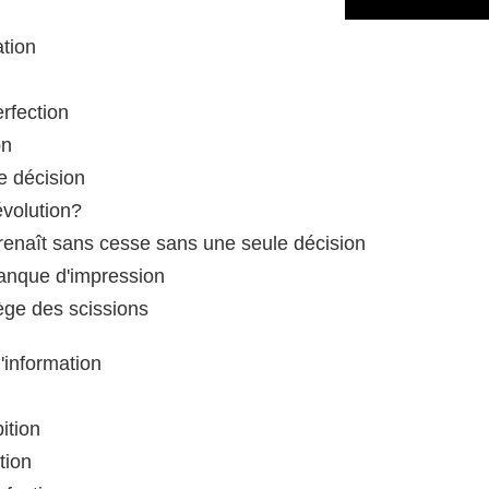
ation
erfection
on
e décision
évolution?
 renaît sans cesse sans une seule décision
anque d'impression
ge des scissions
'information
bition
tion