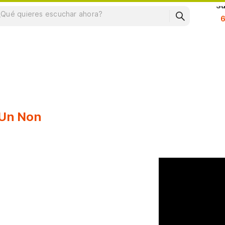
Su
 Un Non