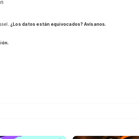
on
ssel.
¿Los datos están equivocados? Avísanos.
ión.