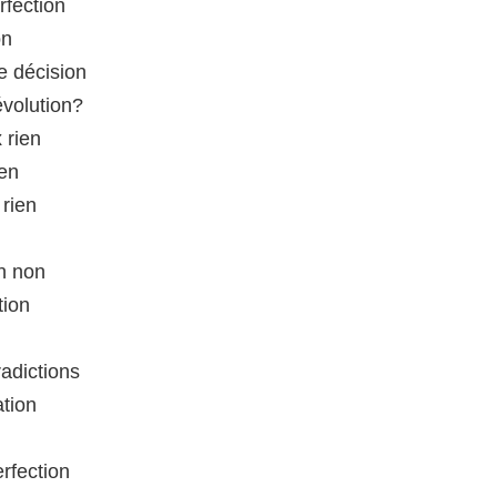
rfection
on
e décision
évolution?
 rien
ien
 rien
un non
tion
adictions
ation
erfection