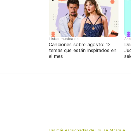
Listas musicales
Ana
Canciones sobre agosto: 12
De
temas que están inspirados en
Jud
el mes
sel
Las más escuchadas de Louise Attaque