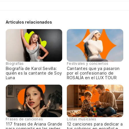
lá
Y 
Artículos relacionados
No
Po
Y 
Ej
Su
Biografías
Festivales y conciertos
Biografía de Karol Sevilla:
Cantantes que ya pasaron
quién es la cantante de Soy
por el confesionario de
Ha
Luna
ROSALÍA en el LUX TOUR
{E
{E
Frases de canciones
Listas musicales
117 frases de Ariana Grande
12 canciones para dedicar a
para compartir en las redes
tus sobrinos en español e