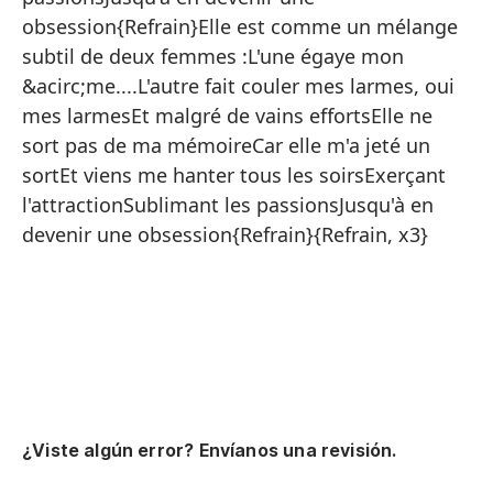
Co
obsession{Refrain}Elle est comme un mélange
Qu
subtil de deux femmes :L'une égaye mon
&acirc;me....L'autre fait couler mes larmes, oui
Y 
mes larmesEt malgré de vains effortsElle ne
No
sort pas de ma mémoireCar elle m'a jeté un
Po
sortEt viens me hanter tous les soirsExerçant
l'attractionSublimant les passionsJusqu'à en
Y 
devenir une obsession{Refrain}{Refrain, x3}
Ej
Su
Ha
{E
El
Un
¿Viste algún error? Envíanos una revisión.
La