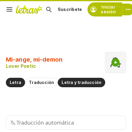
Iniciar
Suscríbete
sesión
Copiar fragmento
Copiar toda la letra
Mi-ange, mi-demon
Practicar la pronunciación de
Lover Poetic
Comentar sobre este fragmento
Letra
Traducción
Letra y traducción
Traducción automática