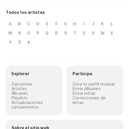
Todos los artistas
A
B
C
D
E
F
G
H
I
J
K
L
M
N
O
P
Q
R
S
T
U
V
W
X
Y
Z
#
Explorar
Participa
Canciones
Crea tu perfil musical
Artistas
Envía álbumes
Álbumes
Envía letras
Playlists
Correcciones de
Actualizaciones
letras
Lanzamientos
Sobre el sitio web