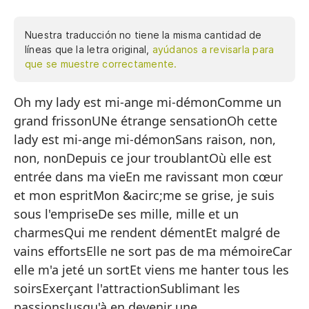
Nuestra traducción no tiene la misma cantidad de
líneas que la letra original,
ayúdanos a revisarla para
que se muestre correctamente.
Oh my lady est mi-ange mi-démonComme un
Oh
grand frissonUNe étrange sensationOh cette
Co
lady est mi-ange mi-démonSans raison, non,
Un
non, nonDepuis ce jour troublantOù elle est
Oh
entrée dans ma vieEn me ravissant mon cœur
et mon espritMon &acirc;me se grise, je suis
Si
sous l'empriseDe ses mille, mille et un
De
charmesQui me rendent démentEt malgré de
Do
vains effortsElle ne sort pas de ma mémoireCar
elle m'a jeté un sortEt viens me hanter tous les
Ro
soirsExerçant l'attractionSublimant les
Mi
passionsJusqu'à en devenir une