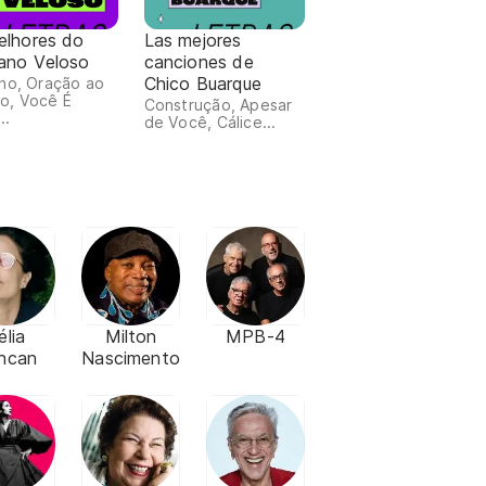
elhores do
Las mejores
ano Veloso
canciones de
Chico Buarque
ho, Oração ao
o, Você É
Construção, Apesar
..
de Você, Cálice...
élia
Milton
MPB-4
ncan
Nascimento