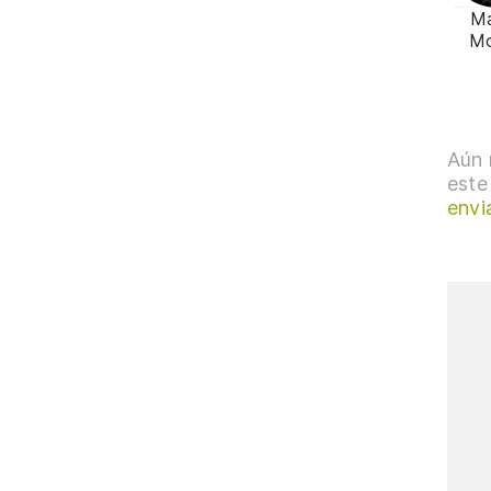
Ma
M
Aún 
este
envi