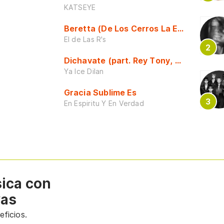
KATSEYE
Beretta (De Los Cerros La Escuela)
El de Las R's
Dichavate (part. Rey Tony, Dj Honda y 
Ya Ice Dilan
Gracia Sublime Es
En Espiritu Y En Verdad
sica con
vas
ficios.