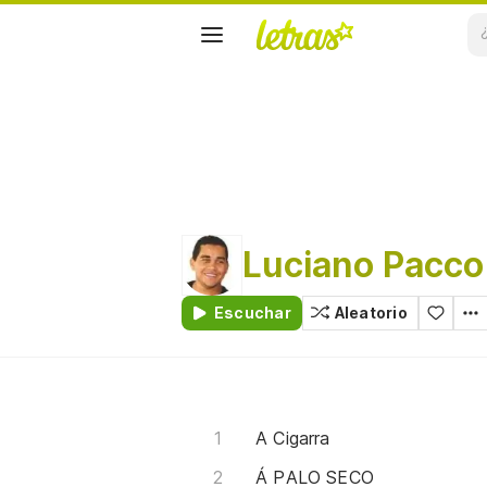
Luciano Pacco
Escuchar
Aleatorio
A Cigarra
Á PALO SECO