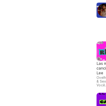
Las 
canc
Lee
Ovelh
& Sex
Você.