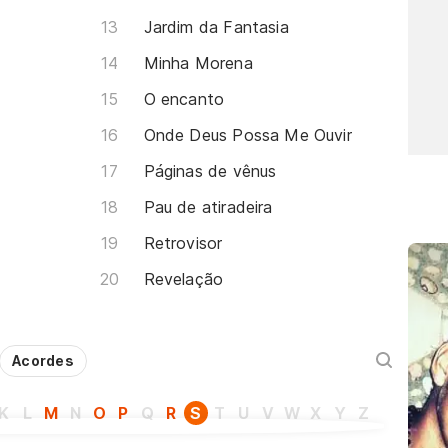
Jardim da Fantasia
Minha Morena
O encanto
Onde Deus Possa Me Ouvir
Páginas de vênus
Pau de atiradeira
Retrovisor
Revelação
Acordes
K
L
M
N
O
P
Q
R
S
T
U
V
W
X
Y
Z