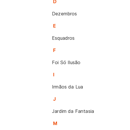
D
Dezembros
E
Esquadros
F
Foi Só Ilusão
I
Irmãos da Lua
J
Jardim da Fantasia
M