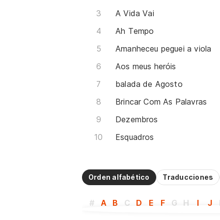
A Vida Vai
Ah Tempo
Amanheceu peguei a viola
Aos meus heróis
balada de Agosto
Brincar Com As Palavras
Dezembros
Esquadros
Orden alfabético
Traducciones
#
A
B
C
D
E
F
G
H
I
J