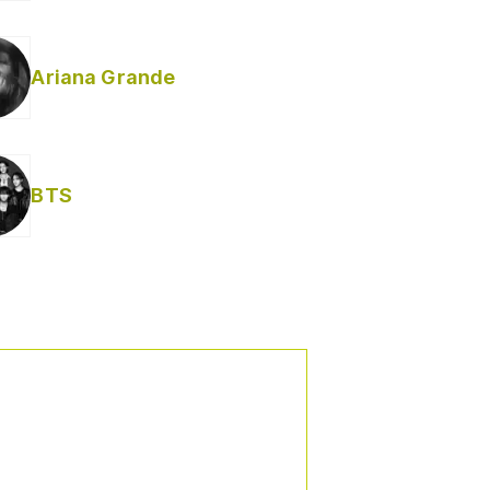
Ariana Grande
Helabusador) [explícita]
BTS