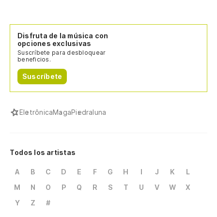
Disfruta de la música con
opciones exclusivas
Suscríbete para desbloquear
beneficios.
Suscríbete
Eletrônica
Maga
Piedraluna
Todos los artistas
A
B
C
D
E
F
G
H
I
J
K
L
M
N
O
P
Q
R
S
T
U
V
W
X
Y
Z
#