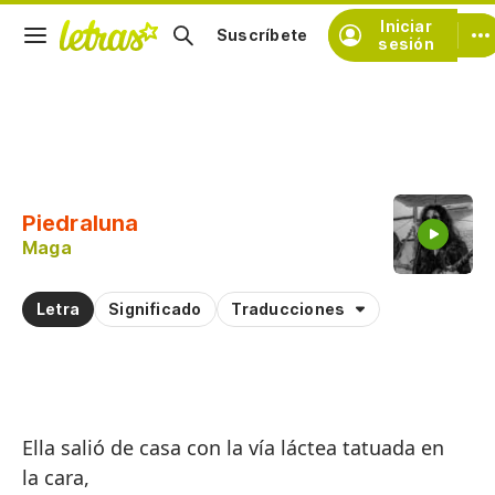
Iniciar
Suscríbete
sesión
Copiar fragmento
Copiar toda la letra
Piedraluna
Practicar la pronunciación de
Maga
Comentar sobre este fragmento
Letra
Significado
Traducciones
Ella salió de casa con la vía láctea tatuada en
la cara,