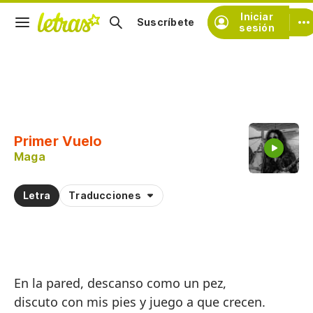
Iniciar
Suscríbete
sesión
Copiar fragmento
Copiar toda la letra
Primer Vuelo
Practicar la pronunciación de
Maga
Comentar sobre este fragmento
Letra
Traducciones
En la pared, descanso como un pez,
discuto con mis pies y juego a que crecen.