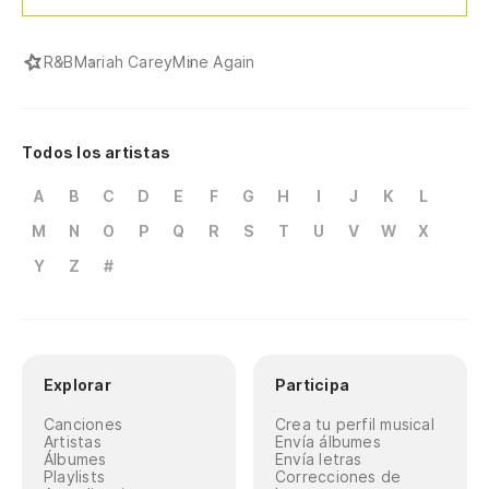
R&B
Mariah Carey
Mine Again
Todos los artistas
A
B
C
D
E
F
G
H
I
J
K
L
M
N
O
P
Q
R
S
T
U
V
W
X
Y
Z
#
Explorar
Participa
Canciones
Crea tu perfil musical
Artistas
Envía álbumes
Álbumes
Envía letras
Playlists
Correcciones de