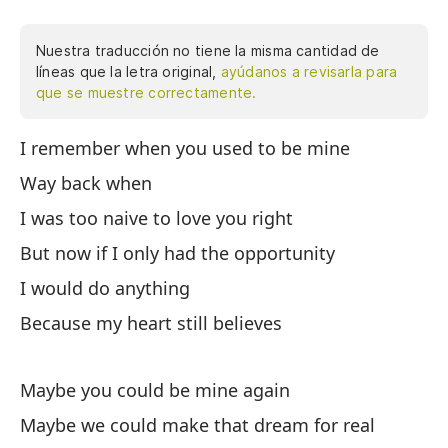
Nuestra traducción no tiene la misma cantidad de
líneas que la letra original,
ayúdanos a revisarla para
que se muestre correctamente.
I remember when you used to be mine
Ve
Way back when
Re
I was too naive to love you right
Mu
But now if I only had the opportunity
Fu
I would do anything
Pe
Because my heart still believes
Ha
Po
Maybe you could be mine again
Maybe we could make that dream for real
Co