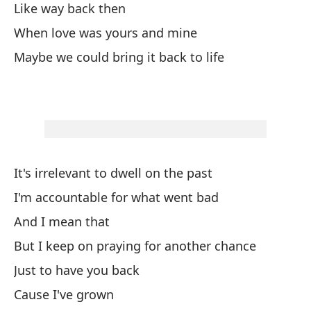
Like way back then
Ta
When love was yours and mine
Ta
Maybe we could bring it back to life
Co
Cu
Ta
It's irrelevant to dwell on the past
I'm accountable for what went bad
And I mean that
Ve
But I keep on praying for another chance
Es
Just to have you back
So
Cause I've grown
Y 