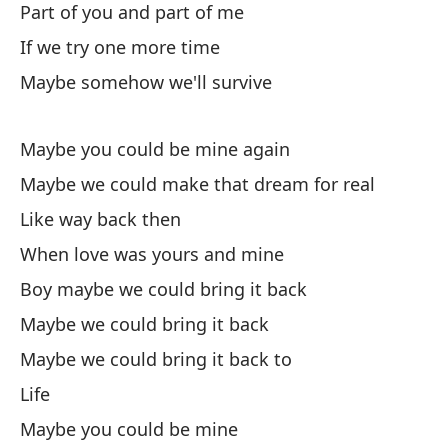
Part of you and part of me
No
If we try one more time
No
Maybe somehow we'll survive
No
Sé
Maybe you could be mine again
No
se
Maybe we could make that dream for real
Pa
Like way back then
Si
When love was yours and mine
Ta
Boy maybe we could bring it back
Maybe we could bring it back
Ou
Maybe we could bring it back to
Ta
Life
Ta
Maybe you could be mine