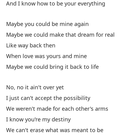
And I know how to be your everything
Pe
Só
Maybe you could be mine again
Po
Maybe we could make that dream for real
Y 
Like way back then
When love was yours and mine
Co
Maybe we could bring it back to life
Ta
Ta
No, no it ain't over yet
Co
I just can't accept the possibility
Cu
We weren't made for each other's arms
Ta
I know you're my destiny
We can't erase what was meant to be
Pu