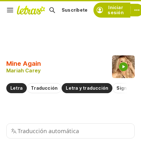
Iniciar
Suscríbete
sesión
Copiar fragmento
Copiar toda la letra
Mine Again
Practicar la pronunciación de
Mariah Carey
Comentar sobre este fragmento
Letra
Traducción
Letra y traducción
Significad
Traducción automática