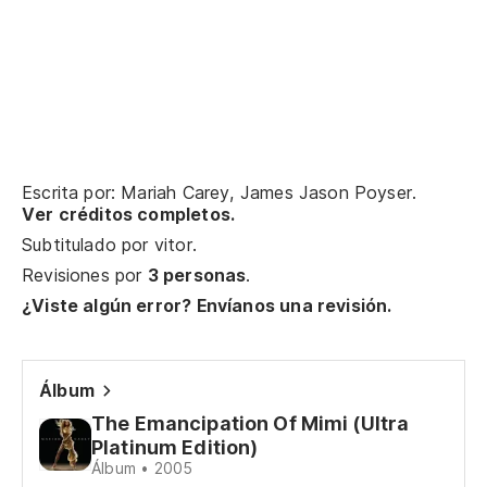
Co
Cu
Ch
Ta
Ta
Escrita por: Mariah Carey, James Jason Poyser.
Vi
Ver créditos completos.
Ta
Subtitulado por
vitor
.
Revisiones por
3 personas
.
¿Viste algún error? Envíanos una revisión.
Álbum
The Emancipation Of Mimi (Ultra
Platinum Edition)
Álbum • 2005