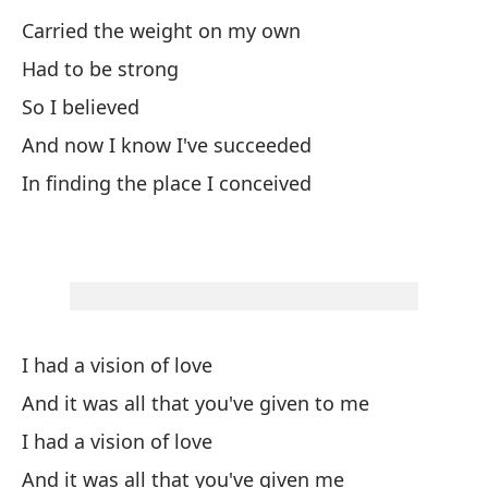
Carried the weight on my own
So
Had to be strong
Te
So I believed
Wo
And now I know I've succeeded
In finding the place I conceived
Tu
Y 
An
I had a vision of love
Re
And it was all that you've given to me
Me
I had a vision of love
And it was all that you've given me