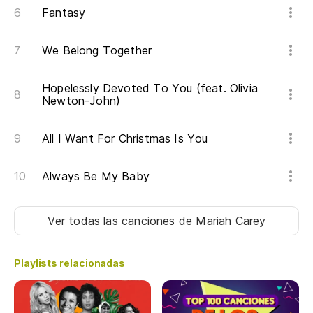
An
Fantasy
Tu
We Belong Together
Y 
Hopelessly Devoted To You (feat. Olivia
Newton-John)
Lo
All I Want For Christmas Is You
Th
Always Be My Baby
Ver todas las canciones
de Mariah Carey
Playlists relacionadas