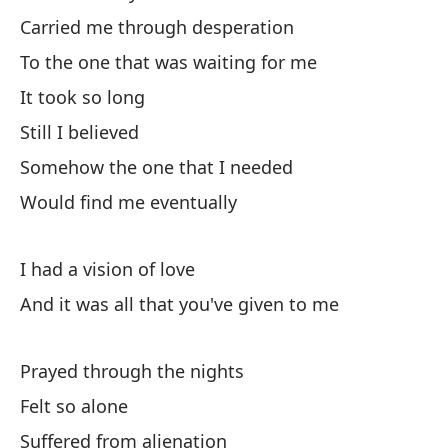
Carried me through desperation
Me
To the one that was waiting for me
Du
It took so long
Still I believed
Me
Somehow the one that I needed
Ca
Would find me eventually
Ha
I had a vision of love
To
And it was all that you've given to me
P
Prayed through the nights
Pe
Felt so alone
Suffered from alienation
Qu