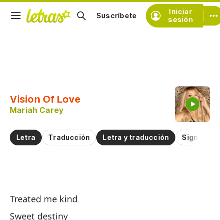
Iniciar
Suscríbete
sesión
Copiar fragmento
Copiar toda la letra
Vision Of Love
Practicar la pronunciación de
Mariah Carey
Comentar sobre este fragmento
Letra
Traducción
Letra y traducción
Significad
Vi
Treated me kind
Vi
Sweet destiny