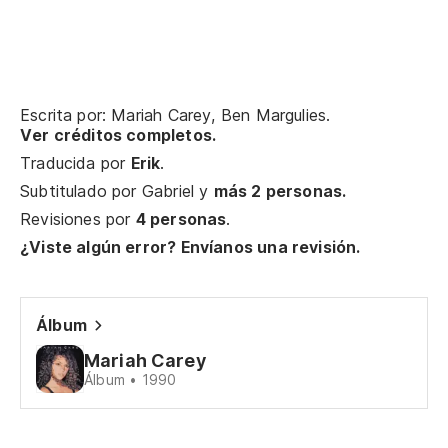
Y 
El
Escrita por: Mariah Carey, Ben Margulies.
Ver créditos completos.
Me
Traducida por
Erik
.
Subtitulado por
Gabriel
y
más 2 personas.
Es
Revisiones por
4 personas
.
I'
¿Viste algún error? Envíanos una revisión.
La
Álbum
Th
Mariah Carey
Álbum • 1990
Me
Yo