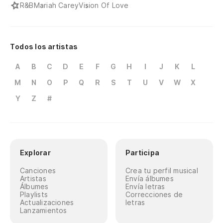
R&B
Mariah Carey
Vision Of Love
Todos los artistas
A
B
C
D
E
F
G
H
I
J
K
L
M
N
O
P
Q
R
S
T
U
V
W
X
Y
Z
#
Explorar
Participa
Canciones
Crea tu perfil musical
Artistas
Envía álbumes
Álbumes
Envía letras
Playlists
Correcciones de
Actualizaciones
letras
Lanzamientos