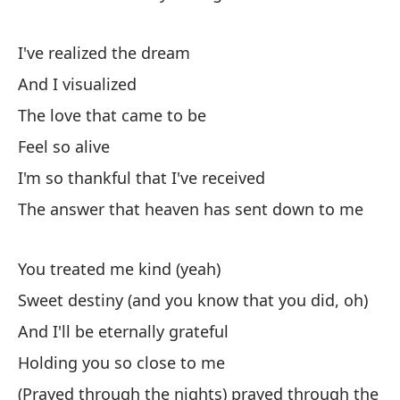
Su
I've realized the dream
Ca
And I visualized
Ca
The love that came to be
Tu
Feel so alive
I'm so thankful that I've received
As
The answer that heaven has sent down to me
Y 
You treated me kind (yeah)
An
Sweet destiny (and you know that you did, oh)
En
And I'll be eternally grateful
In
Holding you so close to me
(Prayed through the nights) prayed through the