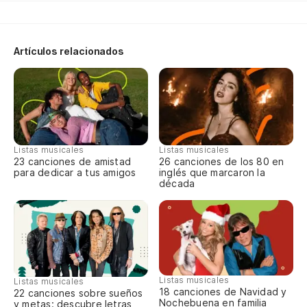
Du
Sw
Artículos relacionados
Y 
An
Mi
Listas musicales
Listas musicales
23 canciones de amistad
26 canciones de los 80 en
Ho
para dedicar a tus amigos
inglés que marcaron la
década
(R
n
(P
ni
Listas musicales
Listas musicales
18 canciones de Navidad y
(C
22 canciones sobre sueños
Nochebuena en familia
y metas: descubre letras