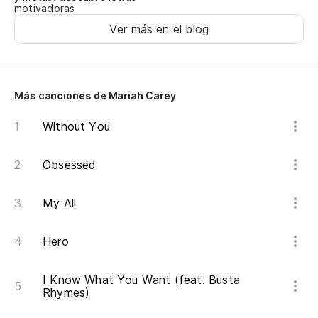
motivadoras
(So
Ver más en el blog
Sa
Kn
Más canciones de Mariah Carey
Te
Without You
Wo
Obsessed
(S
en
My All
(K
Hero
Tu
I Know What You Want (feat. Busta
Rhymes)
Y 