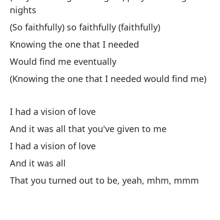
nights
(So faithfully) so faithfully (faithfully)
Knowing the one that I needed
Tu
Would find me eventually
(Knowing the one that I needed would find me)
Y 
An
I had a vision of love
And it was all that you've given to me
Tu
I had a vision of love
Y 
And it was all
An
That you turned out to be, yeah, mhm, mmm
He