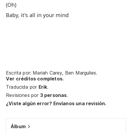
Be
(Oh)
Baby, it's all in your mind
Ba
Sé
I 
Oy
am
Escrita por: Mariah Carey, Ben Margulies.
Ver créditos completos.
He
Traducida por
Erik
.
aw
Revisiones por
3 personas
.
¿Viste algún error? Envíanos una revisión.
Pe
Bu
Álbum
No