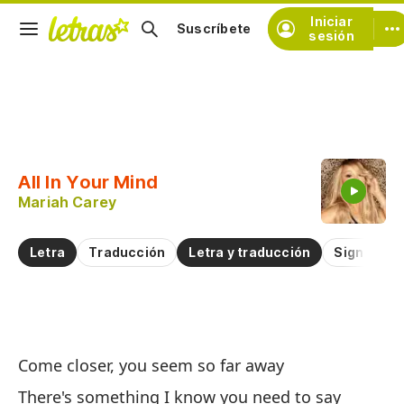
Iniciar
Suscríbete
sesión
Copiar fragmento
Copiar toda la letra
All In Your Mind
Practicar la pronunciación de
Mariah Carey
Comentar sobre este fragmento
Letra
Traducción
Letra y traducción
Significad
To
Come closer, you seem so far away
Al
There's something I know you need to say