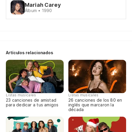
Mariah Carey
cu
Álbum • 1990
Do
Be
Ba
Artículos relacionados
Be
m
Ba
Be
Listas musicales
Listas musicales
23 canciones de amistad
26 canciones de los 80 en
be
para dedicar a tus amigos
inglés que marcaron la
década
Ba
da