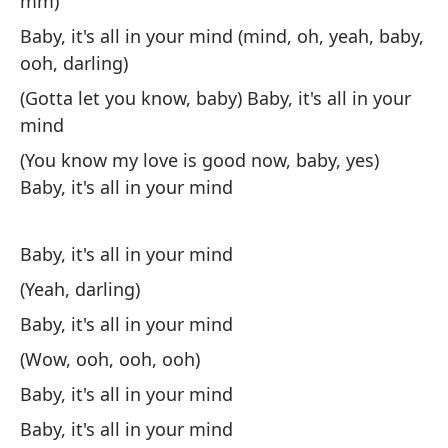
mm)
Baby, it's all in your mind (mind, oh, yeah, baby,
Si
ooh, darling)
Fe
(Gotta let you know, baby) Baby, it's all in your
mind
Oy
(You know my love is good now, baby, yes)
es
Baby, it's all in your mind
He
Baby, it's all in your mind
Pe
(Yeah, darling)
Bu
Baby, it's all in your mind
No
(Wow, ooh, ooh, ooh)
cu
Baby, it's all in your mind
Do
Baby, it's all in your mind