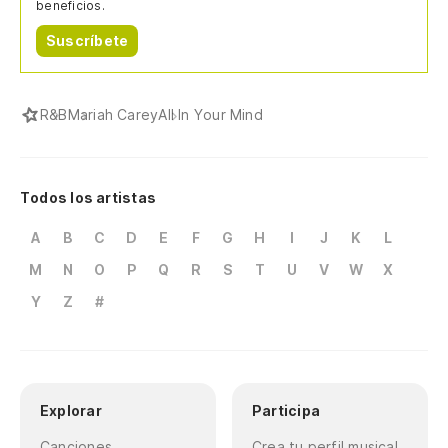
beneficios.
Suscríbete
R&B
Mariah Carey
All In Your Mind
Todos los artistas
A
B
C
D
E
F
G
H
I
J
K
L
M
N
O
P
Q
R
S
T
U
V
W
X
Y
Z
#
Explorar
Participa
Canciones
Crea tu perfil musical