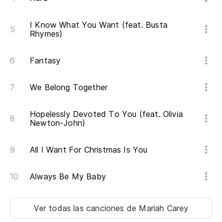
Ba
I Know What You Want (feat. Busta
(G
Rhymes)
Be
Fantasy
Ba
We Belong Together
Be
Hopelessly Devoted To You (feat. Olivia
Ba
Newton-John)
(O
All I Want For Christmas Is You
Be
Always Be My Baby
Ba
Ver todas las canciones
de Mariah Carey