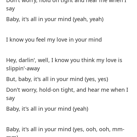
Don't worry, hold on tight and hear me when I
Do
say
Baby, it's all in your mind (yeah, yeah)
Be
Ba
I know you feel my love in your mind
Hey, darlin', well, I know you think my love is
slippin'-away
But, baby, it's all in your mind (yes, yes)
Cr
Don't worry, hold-on tight, and hear me when I
say
No
ha
Baby, it's all in your mind (yeah)
Th
Baby, it's all in your mind (yes, ooh, ooh, mm-
Ac