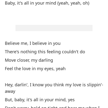
Baby, it's all in your mind (yeah, yeah, oh)
Th
Se
Si
Believe me, I believe in you
Oy
There's nothing this feeling couldn't do
es
Move closer, my darling
He
Feel the love in my eyes, yeah
Pe
Bu
Hey, darlin', I know you think my love is slippin'-
away
No
But, baby, it's all in your mind, yes
cu