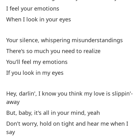
I feel your emotions
Ac
When I look in your eyes
Co
Ti
Your silence, whispering misunderstandings
Th
There's so much you need to realize
You'll feel my emotions
Si
If you look in my eyes
Cu
Hey, darlin', I know you think my love is slippin'-
away
Tu
But, baby, it's all in your mind, yeah
Yo
Don't worry, hold on tight and hear me when I
say
Ha