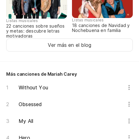
(T
tu
Listas musicales
(G
Listas musicales
18 canciones de Navidad y
22 canciones sobre sueños
Nochebuena en familia
y metas: descubre letras
(S
motivadoras
be
Ver más en el blog
(Y
al
Más canciones de Mariah Carey
Be
Without You
Ba
Obsessed
(S
My All
Be
Hero