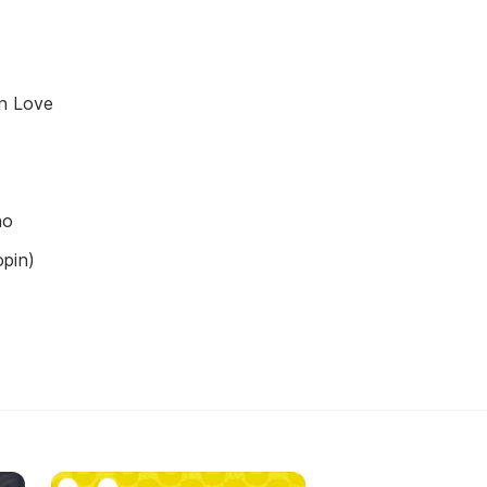
In Love
ho
pin)