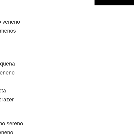
o veneno
 menos
equena
veneno
ota
prazer
no sereno
veneno