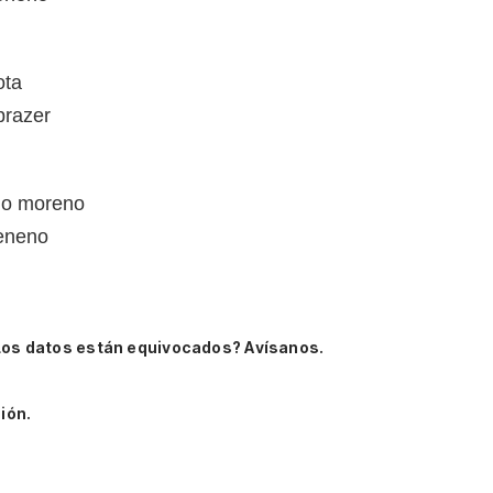
ota
prazer
no moreno
veneno
Los datos están equivocados? Avísanos.
ión.