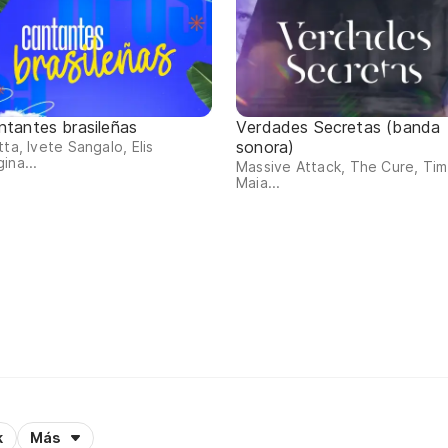
ntantes brasileñas
Verdades Secretas (banda
sonora)
tta, Ivete Sangalo, Elis
ina...
Massive Attack, The Cure, Tim
Maia...
k
Más