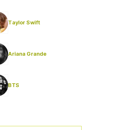
Taylor Swift
Ariana Grande
BTS