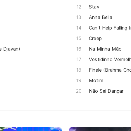
Stay
Anna Bella
Can't Help Falling 
Creep
e Djavan)
Na Minha Mão
Vestidinho Vermel
Finale (Brahma Cho
Motim
Não Sei Dançar