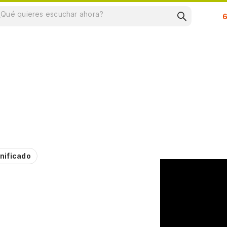
Su
nificado