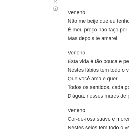
Corregir
Desplazamiento
automático
Veneno
Não me beije que eu tenh
É meu preço não faço por
Mas depois te amarei
Veneno
Esta vida é tão pouca e p
Nestes lábios tem todo o 
Que você ama e quer
Todos os sentidos, cada g
D'água, nesses mares de 
Veneno
Cor-de-rosa suave e more
Nestes seios tem todo o 