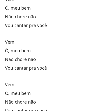
Ó, meu bem
gu
Não chore não
Vou cantar pra você
¿Q
Vem
qu
Ó, meu bem
Não chore não
go
Vou cantar pra você
te
Vem
Ó, meu bem
Él
Não chore não
Oh
Vou cantar pra você