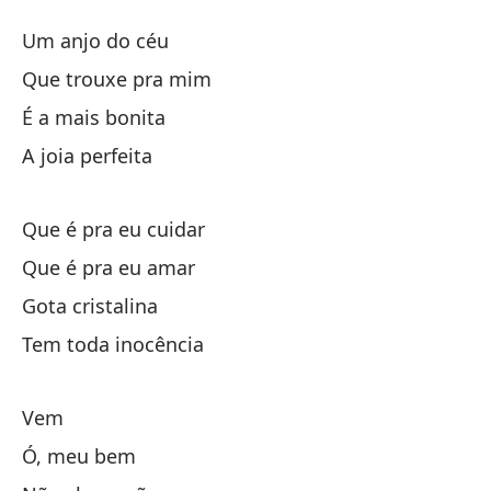
Un
Um anjo do céu
U
Que trouxe pra mim
É a mais bonita
Un
A joia perfeita
qu
Que é pra eu cuidar
es
Que é pra eu amar
Gota cristalina
la
Tem toda inocência
¿Q
Vem
Ó, meu bem
qu