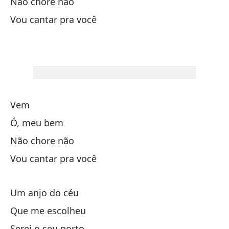
Não chore não
go
Vou cantar pra você
te
Él
Vem
Oh
Ó, meu bem
Não chore não
no
Vou cantar pra você
vo
Um anjo do céu
Que me escolheu
Serei o seu porto