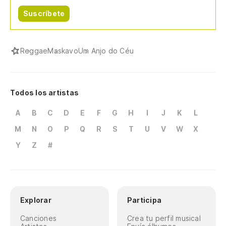
Suscríbete
Reggae
Maskavo
Um Anjo do Céu
Todos los artistas
A
B
C
D
E
F
G
H
I
J
K
L
M
N
O
P
Q
R
S
T
U
V
W
X
Y
Z
#
Explorar
Participa
Canciones
Crea tu perfil musical