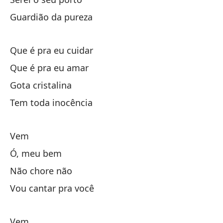
Guardião da pureza
Él
Que é pra eu cuidar
Oh
Que é pra eu amar
Gota cristalina
no
Tem toda inocência
vo
Vem
Ó, meu bem
Un
Não chore não
Vou cantar pra você
qu
Vem
se