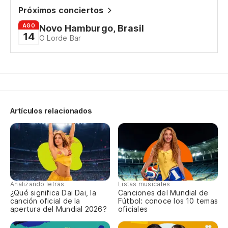
Próximos conciertos
Oh
AGO
Novo Hamburgo, Brasil
14
O Lorde Bar
no
vo
Artículos relacionados
Él
Oh
no
Analizando letras
Listas musicales
¿Qué significa Dai Dai, la
Canciones del Mundial de
canción oficial de la
Fútbol: conoce los 10 temas
apertura del Mundial 2026?
oficiales
vo