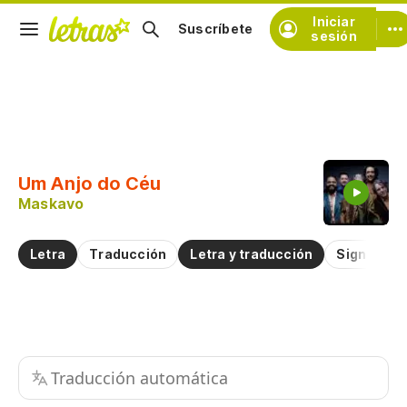
Iniciar
Suscríbete
sesión
Copiar fragmento
Copiar toda la letra
Um Anjo do Céu
Practicar la pronunciación de
Maskavo
Comentar sobre este fragmento
Letra
Traducción
Letra y traducción
Significad
Traducción automática