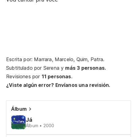
no
vo
Él
Escrita por: Marrara, Marcelo, Quim, Patra.
Subtitulado por
Serena
y
más 3 personas.
Oh
Revisiones por
11 personas
.
¿Viste algún error? Envíanos una revisión.
no
Álbum
vo
Já
Álbum • 2000
Él