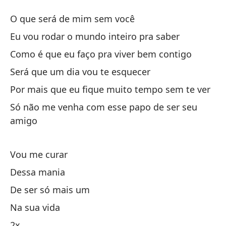
Ni
O que será de mim sem você
N
Eu vou rodar o mundo inteiro pra saber
Como é que eu faço pra viver bem contigo
¿Q
Será que um dia vou te esquecer
Da
Por mais que eu fique muito tempo sem te ver
Eu
Só não me venha com esse papo de ser seu
amigo
Có
Co
Vou me curar
Dessa mania
¿S
De ser só mais um
Se
Na sua vida
Au
2x