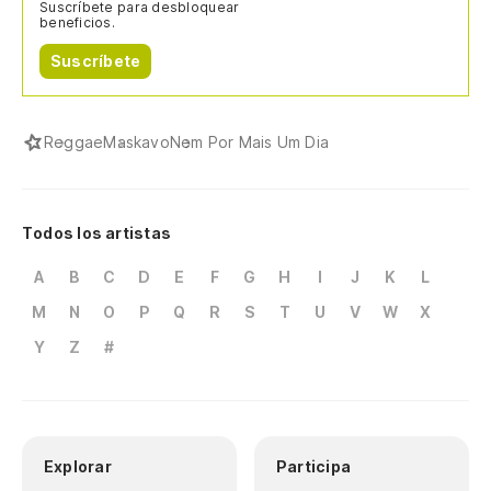
Suscríbete para desbloquear
beneficios.
Suscríbete
Reggae
Maskavo
Nem Por Mais Um Dia
Todos los artistas
A
B
C
D
E
F
G
H
I
J
K
L
M
N
O
P
Q
R
S
T
U
V
W
X
Y
Z
#
Explorar
Participa