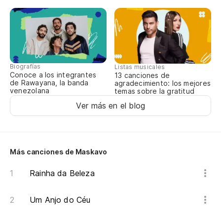
5x
Ni
Ne
Biografías
Listas musicales
Conoce a los integrantes
13 canciones de
de Rawayana, la banda
agradecimiento: los mejores
La
venezolana
temas sobre la gratitud
Ver más en el blog
A 
Más canciones de Maskavo
Rainha da Beleza
Um Anjo do Céu