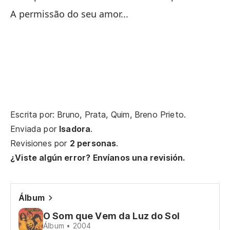
De
A permissão do seu amor...
De
Su
So
Y 
Escrita por: Bruno, Prata, Quim, Breno Prieto.
Vo
Enviada por
Isadora
.
Revisiones por
2 personas
.
Vo
¿Viste algún error? Envíanos una revisión.
En
No
Álbum
O Som que Vem da Luz do Sol
Vo
Álbum • 2004