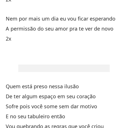
Po
Nem por mais um dia eu vou ficar esperando
So
A permissão do seu amor pra te ver de novo
Só
2x
Vo
De
De
Quem está preso nessa ilusão
De ter algum espaço em seu coração
En
Sofre pois você some sem dar motivo
E no seu tabuleiro então
2x
Vou quebrando as regras que você criou