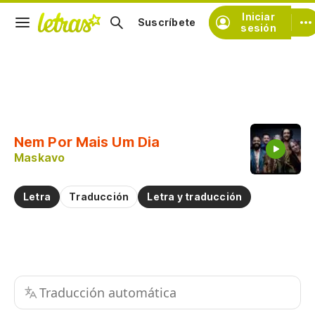
Iniciar
Suscríbete
sesión
Copiar fragmento
Copiar toda la letra
Nem Por Mais Um Dia
Practicar la pronunciación de
Maskavo
Comentar sobre este fragmento
Letra
Traducción
Letra y traducción
Traducción automática