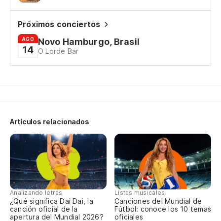
De
Próximos conciertos
AGO
Novo Hamburgo, Brasil
14
O Lorde Bar
De
En
2x
Artículos relacionados
Ni
Ne
La
Analizando letras
Listas musicales
¿Qué significa Dai Dai, la
Canciones del Mundial de
A 
canción oficial de la
Fútbol: conoce los 10 temas
apertura del Mundial 2026?
oficiales