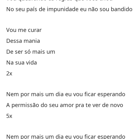
No seu país de impunidade eu não sou bandido
Ni
Ne
Vou me curar
La
Dessa mania
A 
De ser só mais um
Na sua vida
2x
2x
Nem por mais um dia eu vou ficar esperando
A permissão do seu amor pra te ver de novo
5x
Qu
Qu
Nem por mais um dia eu vou ficar esperando