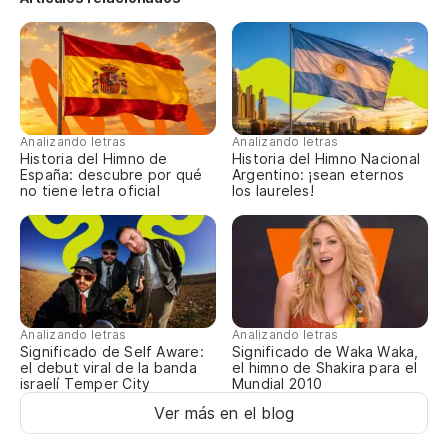
J'
Y 
Et
Analizando letras
Analizando letras
Historia del Himno de
Historia del Himno Nacional
España: descubre por qué
Argentino: ¡sean eternos
En
no tiene letra oficial
los laureles!
Da
Qu
Qu
Analizando letras
Analizando letras
Pa
Significado de Self Aware:
Significado de Waka Waka,
el debut viral de la banda
el himno de Shakira para el
israelí Temper City
Mundial 2010
Po
Ver más en el blog
Qu