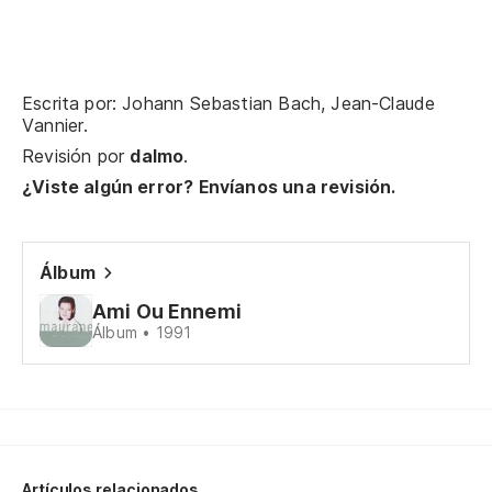
Et
Y 
Escrita por: Johann Sebastian Bach, Jean-Claude
Vannier.
Et
Revisión por
dalmo
.
Y 
¿Viste algún error? Envíanos una revisión.
Et
Álbum
Tú
Ami Ou Ennemi
To
Álbum • 1991
Yo
Mo
Co
Artículos relacionados