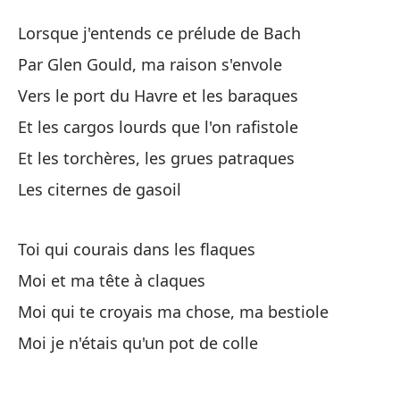
So
Lorsque j'entends ce prélude de Bach
Su
Par Glen Gould, ma raison s'envole
Vers le port du Havre et les baraques
Cu
Et les cargos lourds que l'on rafistole
Lo
Et les torchères, les grues patraques
Po
Les citernes de gasoil
Pa
Toi qui courais dans les flaques
Ha
Moi et ma tête à claques
Ve
Moi qui te croyais ma chose, ma bestiole
Y 
Moi je n'étais qu'un pot de colle
Et