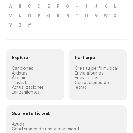
A
B
C
D
E
F
G
H
I
J
K
L
M
N
O
P
Q
R
S
T
U
V
W
X
Y
Z
#
Explorar
Participa
Canciones
Crea tu perfil musical
Artistas
Envía álbumes
Álbumes
Envía letras
Playlists
Correcciones de
Actualizaciones
letras
Lanzamientos
Sobre el sitio web
Ayuda
Condiciones de uso y privacidad