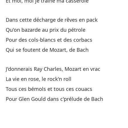
Et moi, moi je traîne ma casserole
Dans cette décharge de rêves en pack
Qu'on bazarde au prix du pétrole
Pour des cols-blancs et des corbacs
Cu
Qui se foutent de Mozart, de Bach
Lo
J'donnerais Ray Charles, Mozart en vrac
Po
La vie en rose, le rock'n roll
Pa
Tous ces bémols et tous ces couacs
Y 
Pour Glen Gould dans c'prélude de Bach
Et
Y 
i