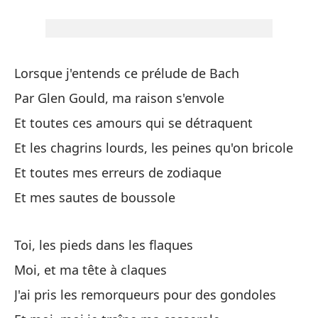
Y 
Et
Lo
Lorsque j'entends ce prélude de Bach
Par Glen Gould, ma raison s'envole
Tú
Et toutes ces amours qui se détraquent
Et les chagrins lourds, les peines qu'on bricole
To
Et toutes mes erreurs de zodiaque
Yo
Et mes sautes de boussole
Yo
Toi, les pieds dans les flaques
Mo
Moi, et ma tête à claques
Yo
J'ai pris les remorqueurs pour des gondoles
Mo