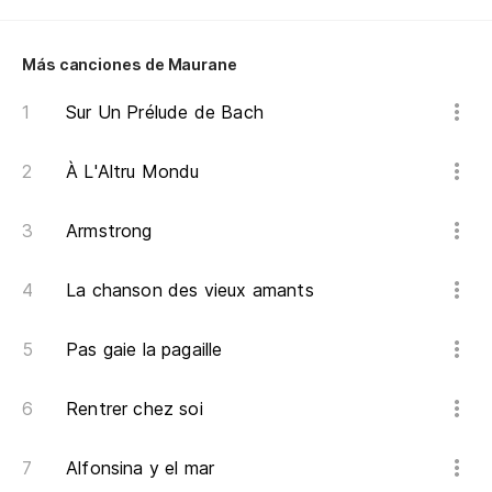
Qu
Más canciones de Maurane
Da
Sur Un Prélude de Bach
J'
À L'Altru Mondu
La
Armstrong
La
To
La chanson des vieux amants
To
Pas gaie la pagaille
Po
Rentrer chez soi
Po
Alfonsina y el mar