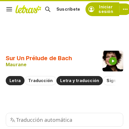
Iniciar
Suscríbete
sesión
Copiar fragmento
Copiar toda la letra
Sur Un Prélude de Bach
Practicar la pronunciación de
Maurane
Comentar sobre este fragmento
Letra
Traducción
Letra y traducción
Significad
Traducción automática