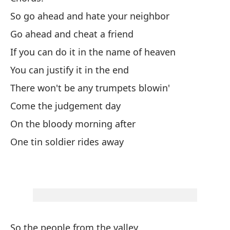
So go ahead and hate your neighbor
As
Go ahead and cheat a friend
Ad
If you can do it in the name of heaven
Si
You can justify it in the end
Pu
There won't be any trumpets blowin'
No
Come the judgement day
Ll
On the bloody morning after
En
One tin soldier rides away
Un
So the people from the valley
As