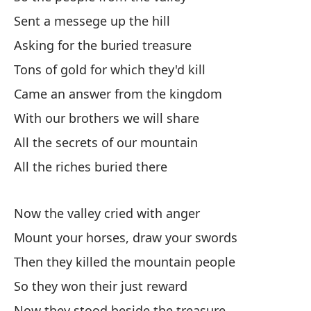
Sent a messege up the hill
En
Asking for the buried treasure
Pi
Tons of gold for which they'd kill
To
Came an answer from the kingdom
Ll
With our brothers we will share
Co
All the secrets of our mountain
To
All the riches buried there
To
Now the valley cried with anger
Ah
Mount your horses, draw your swords
Mo
Then they killed the mountain people
En
So they won their just reward
As
Now they stood beside the treasure
Ah