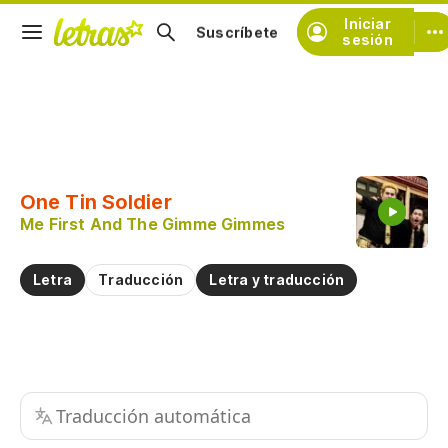
Iniciar
Suscríbete
sesión
Copiar fragmento
Copiar toda la letra
One Tin Soldier
Practicar la pronunciación de
Me First And The Gimme Gimmes
Comentar sobre este fragmento
Letra
Traducción
Letra y traducción
Traducción automática