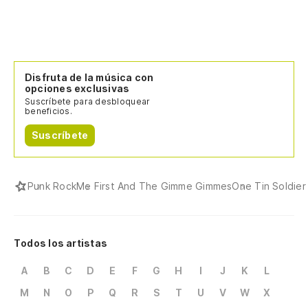
Disfruta de la música con
opciones exclusivas
Suscríbete para desbloquear
beneficios.
Suscríbete
Punk Rock
Me First And The Gimme Gimmes
One Tin Soldier
Todos los artistas
A
B
C
D
E
F
G
H
I
J
K
L
M
N
O
P
Q
R
S
T
U
V
W
X