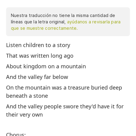
Nuestra traducción no tiene la misma cantidad de
líneas que la letra original,
ayúdanos a revisarla para
que se muestre correctamente.
Listen children to a story
Es
That was written long ago
Qu
About kingdom on a mountain
So
And the valley far below
Y 
On the mountain was a treasure buried deep
En
beneath a stone
un
And the valley people swore they'd have it for
Y 
their very own
m
Chorus:
Co