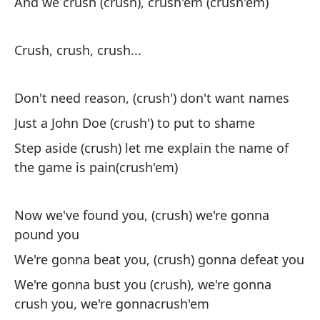
And we crush (crush), crush'em (crush'em)
ap
ap
Crush, crush, crush...
ap
Don't need reason, (crush') don't want names
Just a John Doe (crush') to put to shame
Step aside (crush) let me explain the name of
the game is pain(crush'em)
Now we've found you, (crush) we're gonna
pound you
We're gonna beat you, (crush) gonna defeat you
We're gonna bust you (crush), we're gonna
crush you, we're gonnacrush'em