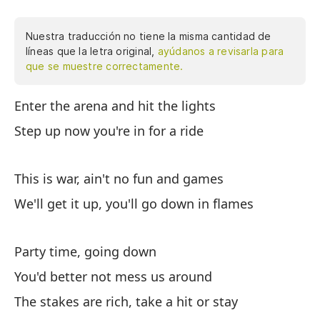
Nuestra traducción no tiene la misma cantidad de
líneas que la letra original,
ayúdanos a revisarla para
que se muestre correctamente.
Enter the arena and hit the lights
En
qu
Step up now you're in for a ride
di
ca
This is war, ain't no fun and games
me
to
We'll get it up, you'll go down in flames
al
pi
Party time, going down
tr
You'd better not mess us around
y 
(a
The stakes are rich, take a hit or stay
en