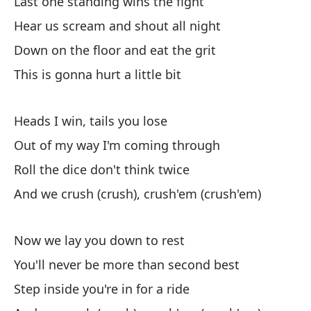
Last one standing wins the fight
(a
de
Hear us scream and shout all night
va
Down on the floor and eat the grit
ga
This is gonna hurt a little bit
vo
ve
(a
Heads I win, tails you lose
nu
Out of my way I'm coming through
de
Roll the dice don't think twice
(a
Ap
And we crush (crush), crush'em (crush'em)
ap
ap
Now we lay you down to rest
ap
You'll never be more than second best
(a
ap
Step inside you're in for a ride
ap