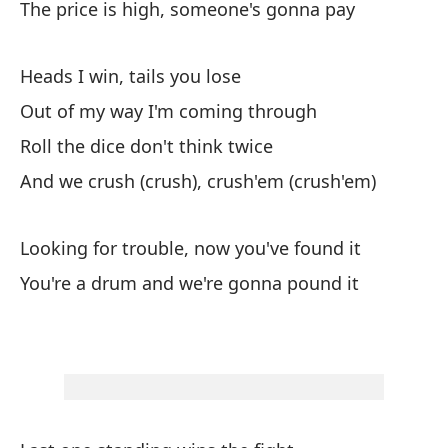
The price is high, someone's gonna pay
go
Oí
Heads I win, tails you lose
y 
Ca
Out of my way I'm coming through
mi
Roll the dice don't think twice
da
And we crush (crush), crush'em (crush'em)
(a
te
qu
Looking for trouble, now you've found it
pa
You're a drum and we're gonna pound it
(a
ap
qu
pa
dé
(a