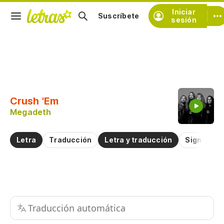
Iniciar
Suscríbete
sesión
Copiar fragmento
Copiar toda la letra
Crush 'Em
Practicar la pronunciación de
Megadeth
Comentar sobre este fragmento
Letra
Traducción
Letra y traducción
Significad
Traducción automática