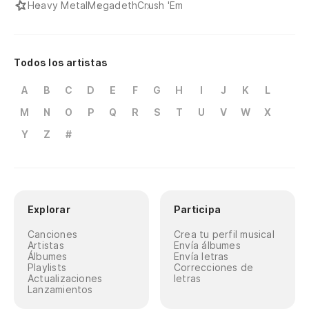
Heavy Metal
Megadeth
Crush 'Em
Todos los artistas
A
B
C
D
E
F
G
H
I
J
K
L
M
N
O
P
Q
R
S
T
U
V
W
X
Y
Z
#
Explorar
Participa
Canciones
Crea tu perfil musical
Artistas
Envía álbumes
Álbumes
Envía letras
Playlists
Correcciones de
Actualizaciones
letras
Lanzamientos