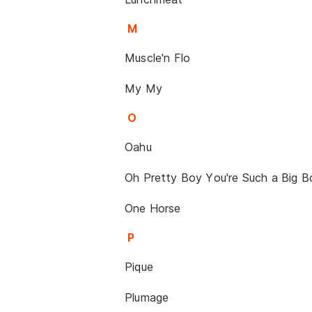
M
Muscle'n Flo
My My
O
Oahu
Oh Pretty Boy You're Such a Big B
One Horse
P
Pique
Plumage