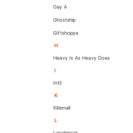
Gay A
Ghostship
Giftshoppe
H
Heavy Is As Heavy Does
I
Intil
K
Killemall
L
Lunchmeat