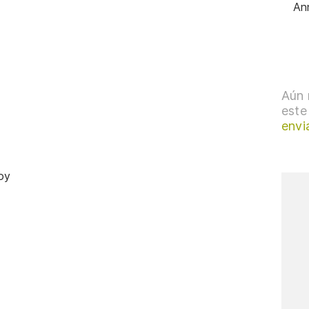
An
Aún 
este
envi
oy