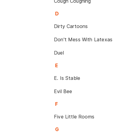
Cough Coughing
D
Dirty Cartoons
Don't Mess With Latexas
Duel
E
E. Is Stable
Evil Bee
F
Five Little Rooms
G