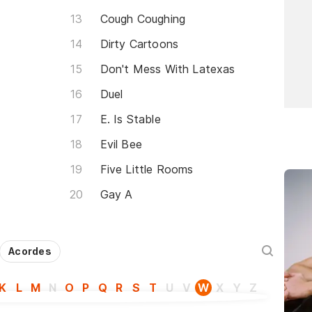
Cough Coughing
Dirty Cartoons
Don't Mess With Latexas
Duel
E. Is Stable
Evil Bee
Five Little Rooms
Gay A
Acordes
K
L
M
N
O
P
Q
R
S
T
U
V
W
X
Y
Z