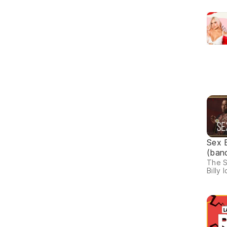
Sex 
(ban
The S
Billy I