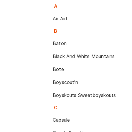
A
Air Aid
B
Baton
Black And White Mountains
Bote
Boyscout'n
Boyskouts Sweetboyskouts
C
Capsule