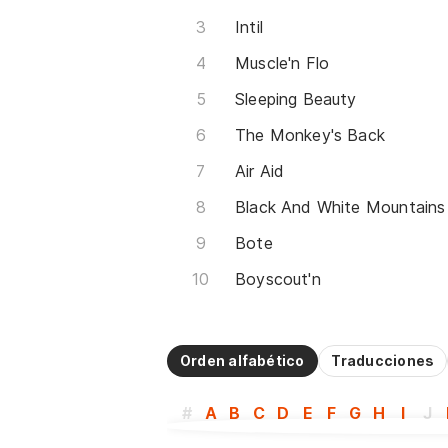
Intil
Muscle'n Flo
Sleeping Beauty
The Monkey's Back
Air Aid
Black And White Mountains
Bote
Boyscout'n
Orden alfabético
Traducciones
#
A
B
C
D
E
F
G
H
I
J