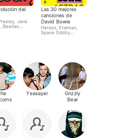
olución del
Las 30 mejores
canciones de
David Bowie
Presley, Janis
, Beatles...
Heroes, Starman,
Space Oddity...
The
Yeasayer
Grizzly
corns
Bear